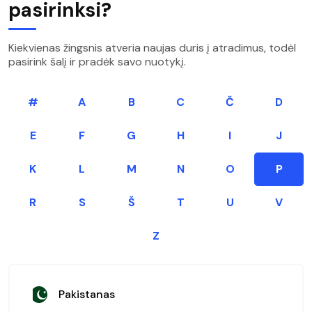
pasirinksi?
Kiekvienas žingsnis atveria naujas duris į atradimus, todėl
pasirink šalį ir pradėk savo nuotykį.
#
A
B
C
Č
D
E
F
G
H
I
J
K
L
M
N
O
P
R
S
Š
T
U
V
Z
Pakistanas