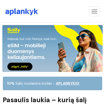
10%
Saily nuolaidos kodas -
APLANKYK10
Pasaulis laukia – kurią šalį