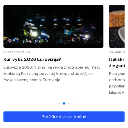
27 vasario, 2026
24 sausio, 
Kur vyks 2026 Eurovizija?
Itališki
žingsnis
Eurovizija 2026: Viskas, ką reikia žinoti apie šių metų
konkursą Kiekvieną pavasarį Europa stabtelėja ir
Kaip pasi
žvelgia į vieną sceną. Eurovizija…
carbonara
populiaria
kilęs iš R
Peržiūrėti visus įrašus