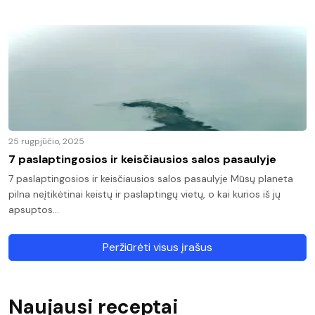
25 rugpjūčio, 2025
7 paslaptingosios ir keisčiausios salos pasaulyje
7 paslaptingosios ir keisčiausios salos pasaulyje Mūsų planeta
pilna neįtikėtinai keistų ir paslaptingų vietų, o kai kurios iš jų
apsuptos…
Peržiūrėti visus įrašus
Naujausi receptai