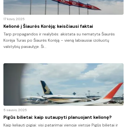
17 kovo, 2025
Kelionė į Šiaurės Korėją: keisčiausi faktai
Tarp propagandos ir realybės: akistata su nematyta Šiaurės
Korėja Turas po Šiaurės Korėją – vieną labiausiai izoliuotų
valstybių pasaulyje. Ši…
5 sausio, 2025
Pigūs bilietai: kaip sutaupyti planuojant kelionę?
Kaip keliauti pigiai: visi patarimai vienoje vietoje Pigūs bilietai ir