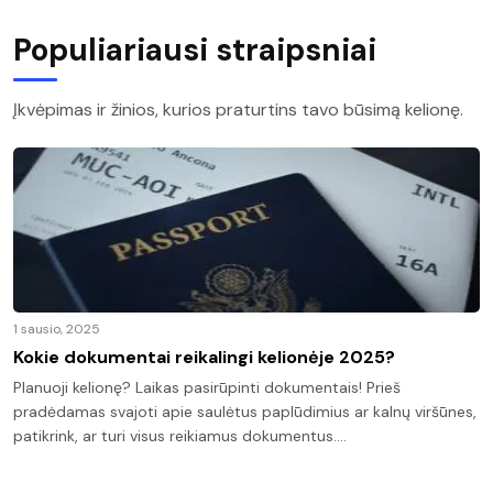
Populiariausi straipsniai
Įkvėpimas ir žinios, kurios praturtins tavo būsimą kelionę.
1 sausio, 2025
Kokie dokumentai reikalingi kelionėje 2025?
Planuoji kelionę? Laikas pasirūpinti dokumentais! Prieš
pradėdamas svajoti apie saulėtus paplūdimius ar kalnų viršūnes,
patikrink, ar turi visus reikiamus dokumentus.…