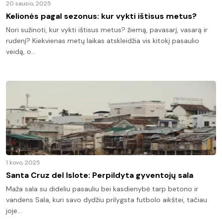
20 sausio, 2025
Kelionės pagal sezonus: kur vykti ištisus metus?
Nori sužinoti, kur vykti ištisus metus? žiemą, pavasarį, vasarą ir
rudenį? Kiekvienas metų laikas atskleidžia vis kitokį pasaulio
veidą, o…
1 kovo, 2025
Santa Cruz del Islote: Perpildyta gyventojų sala
Maža sala su dideliu pasauliu bei kasdienybė tarp betono ir
vandens Sala, kuri savo dydžiu prilygsta futbolo aikštei, tačiau
joje…