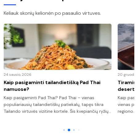
Keliauk skonių kelionėn po pasaulio virtuves.
24 sausio, 2026
20 gruodži
Kaip pasigaminti tailandietišką Pad Thai
Tiramisu
namuose?
deserta
Kaip pasigaminti Pad Thai? Pad Thai – vienas
Kaip pasi
populiariausių tailandietiškų patiekalų, tapęs tikra
vienas pop
Tailando virtuvės vizitine kortele. Šis kvepiančių ryžių…
regiono. 