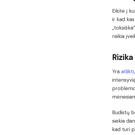
Eikite į k
ir kad ka
„toksiška”
reikia įvei
Rizika
Yra
atlikt
intensyvi
problemom
mėnesiams
Budistų b
siekia dan
kad turi 