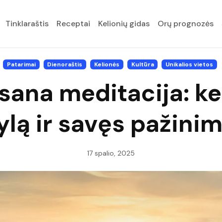
Tinklaraštis
Receptai
Kelionių gidas
Orų prognozės
Patarimai
Dienoraštis
Kelionės
Kultūra
Unikalios vietos
sana meditacija: kel
ylą ir savęs pažini
17 spalio, 2025