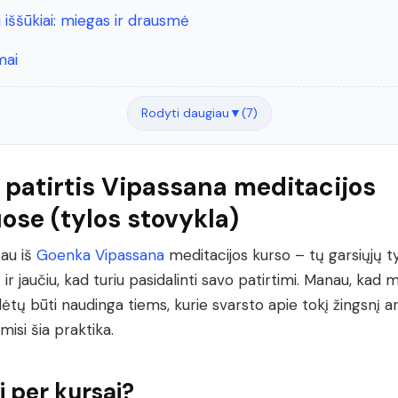
i iššūkiai: miegas ir drausmė
mai
Rodyti daugiau
▼
(7)
patirtis Vipassana meditacijos
ose (tylos stovykla)
žau iš
Goenka
Vipassana
meditacijos kurso – tų garsiųjų t
ir jaučiu, kad turiu pasidalinti savo patirtimi. Manau, kad
alėtų būti naudinga tiems, kurie svarsto apie tokį žingsnį a
misi šia praktika.
i per kursai?