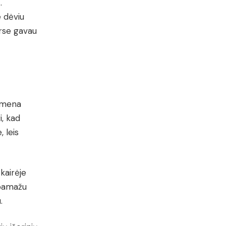
.
 dėviu
urse gavau
rimena
i, kad
 leis
kairėje
 pamažu
.