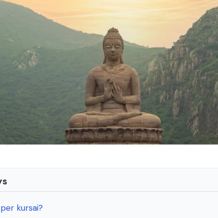
ys
 per kursai?