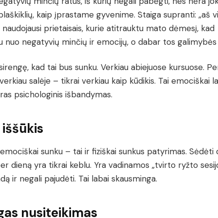
egatyvių minčių ratus, iš kurių negali pabėgti, nes nėra jok
laškiklių, kaip įprastame gyvenime. Staiga supranti: „aš v
naudojausi prietaisais, kurie atitrauktu mato dėmesį, kad
 nuo negatyvių minčių ir emocijų, o dabar tos galimybės 
sirengę, kad tai bus sunku. Verkiau abiejuose kursuose. Pe
verkiau salėje – tikrai verkiau kaip kūdikis. Tai emociškai la
kras psichologinis išbandymas.
s iššūkis
 emociškai sunku – tai ir fiziškai sunkus patyrimas. Sėdėti
r dieną yra tikrai keblu. Yra vadinamos „tvirto ryžto sesijo
dą ir negali pajudėti. Tai labai skausminga.
gas nusiteikimas