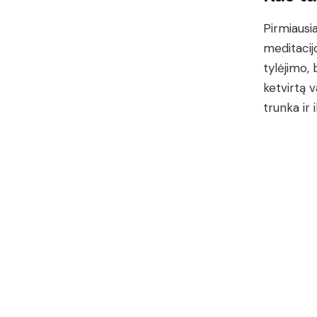
Pirmiausi
meditacijo
tylėjimo, 
ketvirtą v
trunka ir 