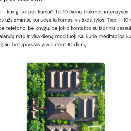
a – kas gi tai per kursai? Tai 10 dienų trukmės intensyvūs
s užsiėmimai, kuriuose laikomasi visiškos tylos. Taip, – 10
be telefono, be knygų, be jokio kontakto su išoriniu pasauliu
alandą ryto ir visą dieną medituoji. Kai kurie meditacijos ku
ilgiau, bet įprastas yra būtent 10 dienų.