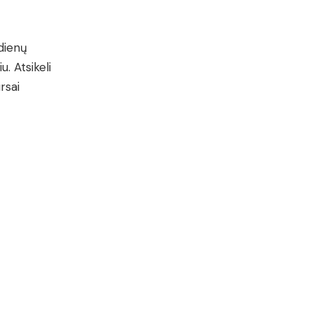
 dienų
. Atsikeli
rsai