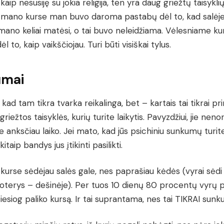
kaip nesusiję su jokia religija, ten yra daug griežtų taisyklių
mano kurse man buvo daroma pastabų dėl to, kad salėje
mano keliai matėsi, o tai buvo neleidžiama. Vėlesniame k
l to, kaip vaikščiojau. Turi būti visiškai tylus.
umai
kad tam tikra tvarka reikalinga, bet – kartais tai tikrai p
 griežtos taisyklės, kurių turite laikytis. Pavyzdžiui, jie nenor
 anksčiau laiko. Jei mato, kad jūs psichiniu sunkumų turite,
 kitaip bandys jus įtikinti pasilikti.
urse sėdėjau salės gale, nes paprašiau kėdės (vyrai sėdi 
oterys – dešinėje). Per tuos 10 dienų 80 procentų vyrų
iesiog paliko kursą. Ir tai suprantama, nes tai TIKRAI sunku