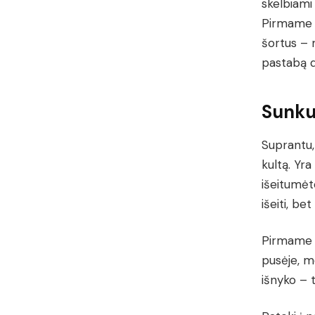
skelbiami 
Pirmame 
šortus – 
pastabą dė
Sunk
Suprantu, 
kultą. Yra
išeitumėte
išeiti, bet
Pirmame k
pusėje, m
išnyko – t