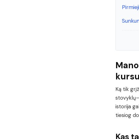
Pirmiej
Sunku
Mano 
kursu
Ką tik grį
stovyklų– 
istorija g
tiesiog do
Kas ta