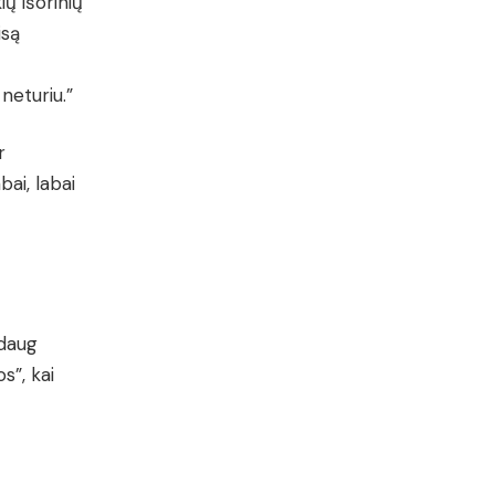
ių išorinių
isą
neturiu.”
r
bai, labai
 daug
s”, kai