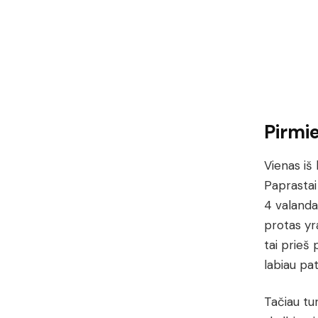
Pirmie
Vienas iš 
Paprastai
4 valandas
protas yra
tai prieš 
labiau pat
Tačiau tur