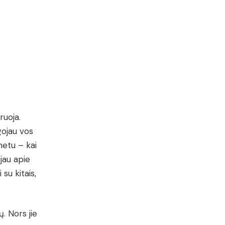
ruoja.
gojau vos
metu – kai
ojau apie
su kitais,
ų. Nors jie