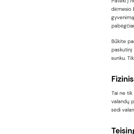
Pateki į n
dėmesio b
gyvenimą 
pabėgčiau
Būkite pa
paskutinį 
sunku. Ti
Fizini
Tai ne tik
valandų pe
sėdi valan
Teisin