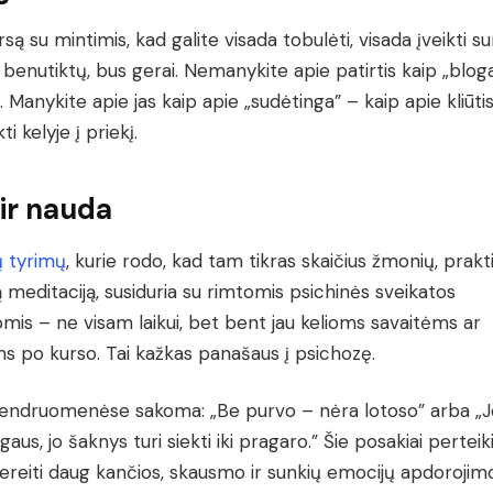
ursą su mintimis, kad galite visada tobulėti, visada įveikti 
s benutiktų, bus gerai. Nemanykite apie patirtis kaip „blog
. Manykite apie jas kaip apie „sudėtinga” – kaip apie kliūtis
kti kelyje į priekį.
 ir nauda
ų tyrimų
, kurie rodo, kad tam tikras skaičius žmonių, prakt
ą meditaciją, susiduria su rimtomis psichinės sveikatos
is – ne visam laikui, bet bent jau kelioms savaitėms ar
 po kurso. Tai kažkas panašaus į psichozę.
endruomenėse sakoma: „Be purvo – nėra lotoso” arba „J
gaus, jo šaknys turi siekti iki pragaro.” Šie posakiai perteiki
pereiti daug kančios, skausmo ir sunkių emocijų apdorojim