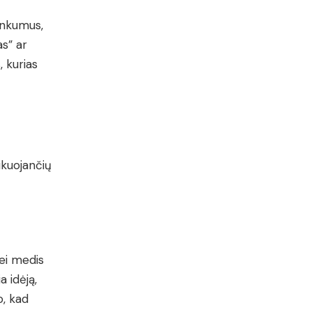
sunkumus,
as” ar
, kurias
ikuojančių
ei medis
a idėją,
o, kad