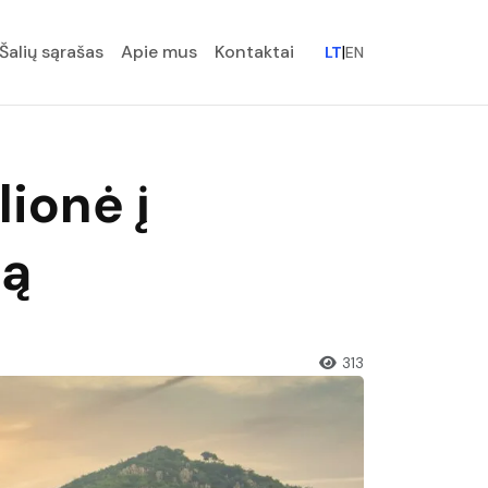
Šalių sąrašas
Apie mus
Kontaktai
|
LT
EN
ionė į
mą
313