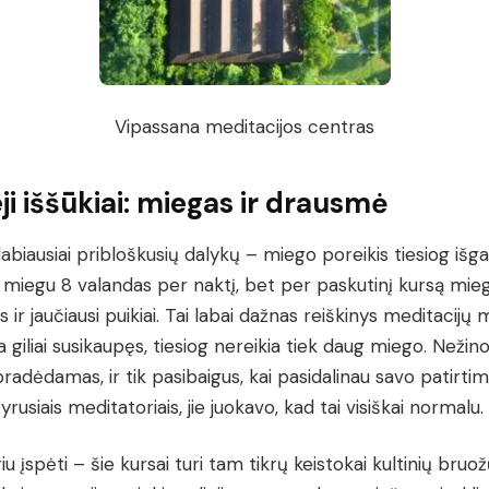
Vipassana meditacijos centras
ji iššūkiai: miegas ir drausmė
labiausiai pribloškusių dalykų – miego poreikis tiesiog išga
 miegu 8 valandas per naktį, bet per paskutinį kursą mie
 ir jaučiausi puikiai. Tai labai dažnas reiškinys meditacijų 
 giliai susikaupęs, tiesiog nereikia tiek daug miego. Nežin
pradėdamas, ir tik pasibaigus, kai pasidalinau savo patirtimi 
yrusiais meditatoriais, jie juokavo, kad tai visiškai normalu.
iu įspėti – šie kursai turi tam tikrų keistokai kultinių bruož