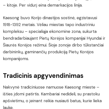
– kitoje. Per vidurį eina demarkacijos linija.
Kaesong buvo Korijo dinastijos sostinė, egzistavusi
1918-1392 metais. Vėliau miestas tapo industriniu
kompleksu – specialiąja ekonomine zona, sukurta
bendradarbiaujant Pietų Korėjos kompanijai Hyundai ir
Šiaurės Korėjos režimui. Šioje zonoje dirbo tūkstančiai
darbininkų, gaminančių produkciją Pietų Korėjos
kompanijoms.
Tradicinis apgyvendinimas
Nakvynė tradiciniuose namuose Kaesong mieste –
išties įdomi patirtis. Kambariai nedideli, su prastoku
apšvietimu, o įeinant reikia nusiauti batus, kurie lieka
lauke.