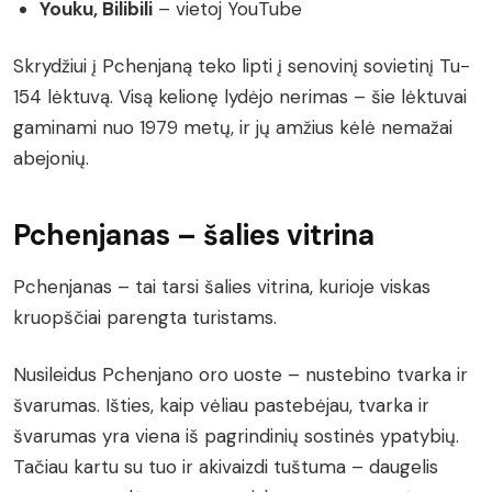
Youku, Bilibili
– vietoj YouTube
Skrydžiui į Pchenjaną teko lipti į senovinį sovietinį Tu-
154 lėktuvą. Visą kelionę lydėjo nerimas – šie lėktuvai
gaminami nuo 1979 metų, ir jų amžius kėlė nemažai
abejonių.
Pchenjanas – šalies vitrina
Pchenjanas – tai tarsi šalies vitrina, kurioje viskas
kruopščiai parengta turistams.
Nusileidus Pchenjano oro uoste – nustebino tvarka ir
švarumas. Išties, kaip vėliau pastebėjau, tvarka ir
švarumas yra viena iš pagrindinių sostinės ypatybių.
Tačiau kartu su tuo ir akivaizdi tuštuma – daugelis