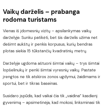
Vaikų darželis – prabanga
rodoma turistams
Vienas iš įdomesnių vizitų – apsilankymas vaikų
darželyje. Sunku patikėti, bet šis darželis užima net
dešimt aukštų ir penkis korpusus, kurių bendras
plotas siekia 15 tūkstančių kvadratinių metrų.
Darželyje ugdoma aštuoni šimtai vaikų – trys šimtai
lopšelinukų ir penki šimtai vyresnių vaikų. Pastate
įrengtos ne tik atskiros zonos ugdymui, žaidimams ir
sportui, bet ir tikras baseinas.
Susidaro įspūdis, kad vaikai čia tik „vaidina” kasdienį
gyvenimą – apsimetinėja, kad mokosi, linksminasi tik