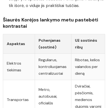
tik išorė, o viduje jis praktiškai tuščias.
Šiaurės Korėjos lankymo metu pastebėti
kontrastai
Pchenjanas
Už sostinės
Aspektas
(sostinė)
ribų
Reguliarus,
Ribotas, kelios
Elektros
kontroliuojamas
valandos per
tiekimas
centralizuotai
dieną
Dviračiai,
Metro,
pėsčiomis,
autobusai,
Transportas
medienos
oficialūs
dujomis varomi