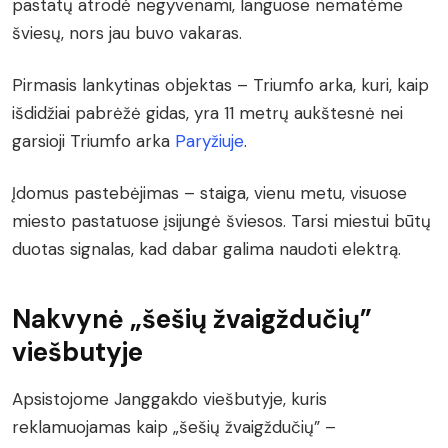
pastatų atrodė negyvenami, languose nematėme
šviesų, nors jau buvo vakaras.
Pirmasis lankytinas objektas – Triumfo arka, kuri, kaip
išdidžiai pabrėžė gidas, yra 11 metrų aukštesnė nei
garsioji Triumfo arka
Paryžiuje
.
Įdomus pastebėjimas – staiga, vienu metu, visuose
miesto pastatuose įsijungė šviesos. Tarsi miestui būtų
duotas signalas, kad dabar galima naudoti elektrą.
Nakvynė „šešių žvaigždučių”
viešbutyje
Apsistojome Janggakdo viešbutyje, kuris
reklamuojamas kaip „šešių žvaigždučių” –