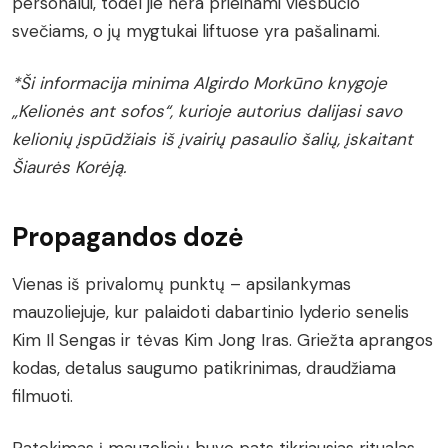
personalui, todėl jie nėra prieinami viešbučio
svečiams, o jų mygtukai liftuose yra pašalinami.
*Ši informacija minima Algirdo Morkūno knygoje
„Kelionės ant sofos“, kurioje autorius dalijasi savo
kelionių įspūdžiais iš įvairių pasaulio šalių, įskaitant
Šiaurės Korėją.
Propagandos dozė
Vienas iš privalomų punktų – apsilankymas
mauzoliejuje, kur palaidoti dabartinio lyderio senelis
Kim Il Sengas ir tėvas Kim Jong Iras. Griežta aprangos
kodas, detalus saugumo patikrinimas, draudžiama
filmuoti.
Patekimas į mauzoliejų buvo pats tikriausias ritualas.