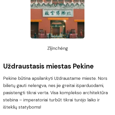
Zǐjìnchéng
Uždraustasis miestas Pekine
Pekine būtina apsilankyti Uždraustame mieste. Nors
bilietų gauti nelengva, nes jie greitai išparduodami,
pasistengti tikrai verta. Visa komplekso architektūra
stebina – imperatoriai turbūt tikrai turėjo laiko ir
išteklių statyboms!