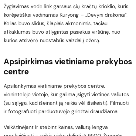
Žygiavimas vedė link garsaus šių kraštų krioklio, kuris
korėjietiškai vadinamas Kuryong – „Devyni drakonai”.
Kelias buvo slidus, šlapiais akmenimis, tačiau
atkaklumas buvo atlygintas pasiekus viršūnę, nuo
kurios atsivėrė nuostabūs vaizdai į ežerą.
Apsipirkimas vietiniame prekybos
centre
Apsilankymas vietiniame prekybos centre,
vienintelėje vietoje, kur galima įsigyti vietinės valiutos
(su sąlyga, kad išeinant ją reikia vėl išsikeisti). Filmuoti
ir fotografuoti parduotuvėje griežtai draudžiama.
Vaikštinėjant ir stebint kainas, valiutą lengva
perskaičiuoti – reikia viską dalinti iš 9500. Žmonės