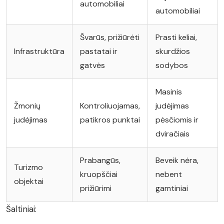
automobiliai
automobiliai
Švarūs, prižiūrėti
Prasti keliai,
Infrastruktūra
pastatai ir
skurdžios
gatvės
sodybos
Masinis
Žmonių
Kontroliuojamas,
judėjimas
judėjimas
patikros punktai
pėsčiomis ir
dviračiais
Prabangūs,
Beveik nėra,
Turizmo
kruopščiai
nebent
objektai
prižiūrimi
gamtiniai
Šaltiniai: