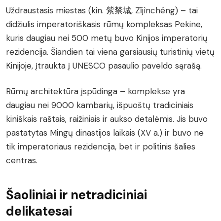
Uždraustasis miestas (kin. 紫禁城, Zǐjìnchéng) – tai
didžiulis imperatoriškasis rūmų kompleksas Pekine,
kuris daugiau nei 500 metų buvo Kinijos imperatorių
rezidencija. Šiandien tai viena garsiausių turistinių vietų
Kinijoje, įtraukta į UNESCO pasaulio paveldo sąrašą.
Rūmų architektūra įspūdinga – komplekse yra
daugiau nei 9000 kambarių, išpuoštų tradiciniais
kiniškais raštais, raižiniais ir aukso detalėmis. Jis buvo
pastatytas Mingų dinastijos laikais (XV a.) ir buvo ne
tik imperatoriaus rezidencija, bet ir politinis šalies
centras.
Šaoliniai ir netradiciniai
delikatesai