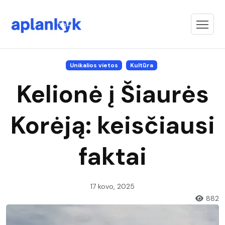
Unikalios vietos
Kultūra
Kelionė į Šiaurės
Korėją: keisčiausi
faktai
17 kovo, 2025
882