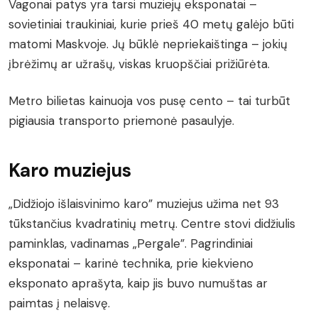
Vagonai patys yra tarsi muziejų eksponatai –
sovietiniai traukiniai, kurie prieš 40 metų galėjo būti
matomi Maskvoje. Jų būklė nepriekaištinga – jokių
įbrėžimų ar užrašų, viskas kruopščiai prižiūrėta.
Metro bilietas kainuoja vos pusę cento – tai turbūt
pigiausia transporto priemonė pasaulyje.
Karo muziejus
„Didžiojo išlaisvinimo karo” muziejus užima net 93
tūkstančius kvadratinių metrų. Centre stovi didžiulis
paminklas, vadinamas „Pergale”. Pagrindiniai
eksponatai – karinė technika, prie kiekvieno
eksponato aprašyta, kaip jis buvo numuštas ar
paimtas į nelaisvę.