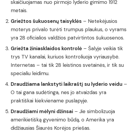
skaičiuojamas nuo pirmojo lyderio gimimo 1912
metais.
Griežtos šukuosenų taisyklės
– Netekėjusios
moterys privalo turėti trumpus plaukus, o vyrams
yra 28 oficialios valdžios patvirtintos šukuosenos.
Griežta žiniasklaidos kontrolė
– Šalyje veikia tik
trys TV kanalai, kuriuos kontroliuoja vyriausybė.
Internetas – tai tik 28 leistinos svetainės, ir tik su
specialiu leidimu.
Draudžiama lankstyti laikraštį su lyderio veidu
–
O tai gana sudėtinga, nes jo atvaizdas yra
praktiškai kiekviename puslapyje.
Draudžiami mėlyni džinsai
– Jie simbolizuoja
amerikietišką gyvenimo būdą, o Amerika yra
didžiausias Šiaurės Korėjos priešas.