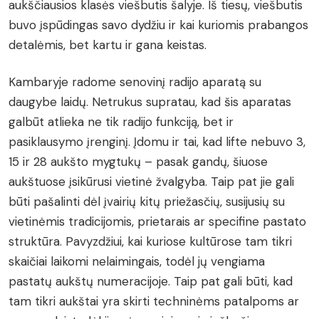
aukščiausios klasės viešbutis šalyje. Iš tiesų, viešbutis
buvo įspūdingas savo dydžiu ir kai kuriomis prabangos
detalėmis, bet kartu ir gana keistas.
Kambaryje radome senovinį radijo aparatą su
daugybe laidų. Netrukus supratau, kad šis aparatas
galbūt atlieka ne tik radijo funkciją, bet ir
pasiklausymo įrenginį. Įdomu ir tai, kad lifte nebuvo 3,
15 ir 28 aukšto mygtukų – pasak gandų, šiuose
aukštuose įsikūrusi vietinė žvalgyba. Taip pat jie gali
būti pašalinti dėl įvairių kitų priežasčių, susijusių su
vietinėmis tradicijomis, prietarais ar specifine pastato
struktūra. Pavyzdžiui, kai kuriose kultūrose tam tikri
skaičiai laikomi nelaimingais, todėl jų vengiama
pastatų aukštų numeracijoje. Taip pat gali būti, kad
tam tikri aukštai yra skirti techninėms patalpoms ar