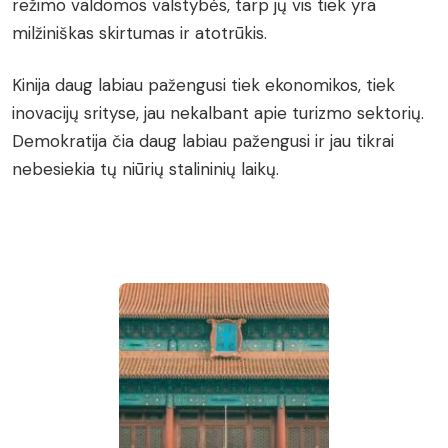
režimo valdomos valstybės, tarp jų vis tiek yra
milžiniškas skirtumas ir atotrūkis.
Kinija daug labiau pažengusi tiek ekonomikos, tiek
inovacijų srityse, jau nekalbant apie turizmo sektorių.
Demokratija čia daug labiau pažengusi ir jau tikrai
nebesiekia tų niūrių stalininių laikų.