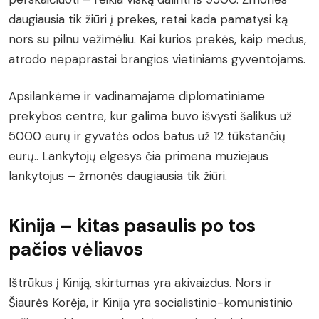
daugiausia tik žiūri į prekes, retai kada pamatysi ką
nors su pilnu vežimėliu. Kai kurios prekės, kaip medus,
atrodo nepaprastai brangios vietiniams gyventojams.
Apsilankėme ir vadinamajame diplomatiniame
prekybos centre, kur galima buvo išvysti šalikus už
5000 eurų ir gyvatės odos batus už 12 tūkstančių
eurų.. Lankytojų elgesys čia primena muziejaus
lankytojus – žmonės daugiausia tik žiūri.
Kinija – kitas pasaulis po tos
pačios vėliavos
Ištrūkus į Kiniją, skirtumas yra akivaizdus. Nors ir
Šiaurės Korėja, ir Kinija yra socialistinio-komunistinio