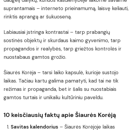
daugelį dalykų, kuriuos kasdienybėje laikome savaime
suprantamais – interneto prieinamumą, laisvę keliauti,
rinktis aprangą ar šukuoseną.
Labiausiai įstringa kontrastai – tarp prabangių
sostinės objektų ir skurdaus kaimo gyvenimo, tarp
propagandos ir realybės, tarp griežtos kontrolės ir
nuostabaus gamtos grožio.
Šiaurės Korėja – tarsi laiko kapsulė, kurioje sustojo
laikas. Tačiau kartu galima pamatyti, kad tai ne tik
režimas ir propaganda, bet ir šalis su nuostabiais
gamtos turtais ir unikaliu kultūriniu paveldu.
10 keisčiausių faktų apie Šiaurės Korėją
Savitas kalendorius
– Šiaurės Korėjoje laikas