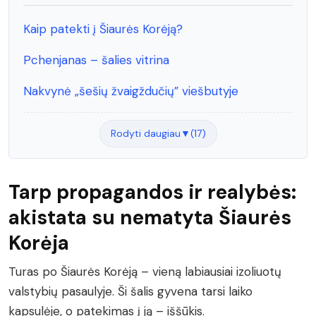
Kaip patekti į Šiaurės Korėją?
Pchenjanas – šalies vitrina
Nakvynė „šešių žvaigždučių” viešbutyje
Rodyti daugiau
▼
(17)
Tarp propagandos ir realybės:
akistata su nematyta Šiaurės
Korėja
Turas po Šiaurės Korėją – vieną labiausiai izoliuotų
valstybių pasaulyje. Ši šalis gyvena tarsi laiko
kapsulėje, o patekimas į ją – iššūkis.