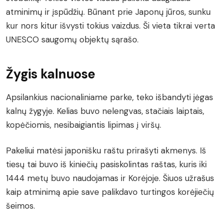
atminimų ir įspūdžių. Būnant prie Japonų jūros, sunku
kur nors kitur išvysti tokius vaizdus. Ši vieta tikrai verta
UNESCO saugomų objektų sąrašo.
Žygis kalnuose
Apsilankius nacionaliniame parke, teko išbandyti jėgas
kalnų žygyje. Kelias buvo nelengvas, stačiais laiptais,
kopėčiomis, nesibaigiantis lipimas į viršų.
Pakeliui matėsi japonišku raštu prirašyti akmenys. Iš
tiesų tai buvo iš kiniečių pasiskolintas raštas, kuris iki
1444 metų buvo naudojamas ir Korėjoje. Šiuos užrašus
kaip atminimą apie save palikdavo turtingos korėjiečių
šeimos.