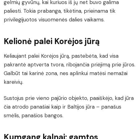
gelmių gyvūnų, kai kuriuos iš jų net buvo galima
paliesti. Tokia prabanga, tikėtina, prieinama tik
privilegijuotos visuomenės dalies vaikams.
Kelionė palei Korėjos jūrą
Keliaujant palei Korėjos jūrą, pastebėta, kad visa
pakrantė aptverta tvora, ribojančia priėjimą prie jūros.
Galbūt tai karinė zona, nes aplinkui matėsi nemažai
kareivių.
Sustojus prie vieno pajūrio objekto, paaiškėjo, kad jūra
čia atrodo panašiai kaip ir Baltijos jūra – panašus
smėlis, panašios bangos.
Kumgang kalnai: gamtos