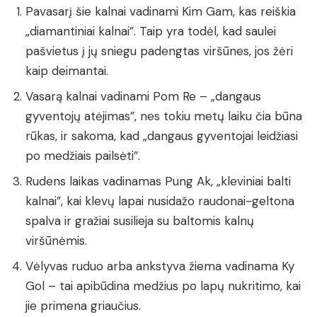
Pavasarį šie kalnai vadinami Kim Gam, kas reiškia
„diamantiniai kalnai”. Taip yra todėl, kad saulei
pašvietus į jų sniegu padengtas viršūnes, jos žėri
kaip deimantai.
Vasarą kalnai vadinami Pom Re – „dangaus
gyventojų atėjimas”, nes tokiu metų laiku čia būna
rūkas, ir sakoma, kad „dangaus gyventojai leidžiasi
po medžiais pailsėti”.
Rudens laikas vadinamas Pung Ak, „kleviniai balti
kalnai”, kai klevų lapai nusidažo raudonai-geltona
spalva ir gražiai susilieja su baltomis kalnų
viršūnėmis.
Vėlyvas ruduo arba ankstyva žiema vadinama Ky
Gol – tai apibūdina medžius po lapų nukritimo, kai
jie primena griaučius.