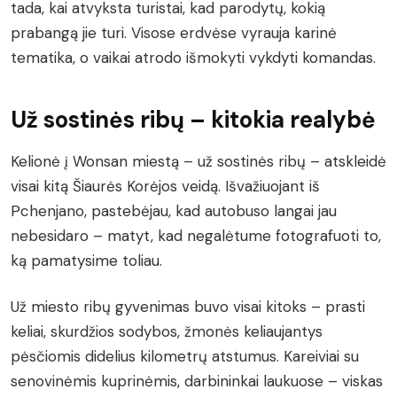
tada, kai atvyksta turistai, kad parodytų, kokią
prabangą jie turi. Visose erdvėse vyrauja karinė
tematika, o vaikai atrodo išmokyti vykdyti komandas.
Už sostinės ribų – kitokia realybė
Kelionė į Wonsan miestą – už sostinės ribų – atskleidė
visai kitą Šiaurės Korėjos veidą. Išvažiuojant iš
Pchenjano, pastebėjau, kad autobuso langai jau
nebesidaro – matyt, kad negalėtume fotografuoti to,
ką pamatysime toliau.
Už miesto ribų gyvenimas buvo visai kitoks – prasti
keliai, skurdžios sodybos, žmonės keliaujantys
pėsčiomis didelius kilometrų atstumus. Kareiviai su
senovinėmis kuprinėmis, darbininkai laukuose – viskas