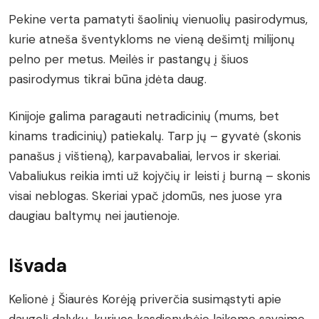
Pekine verta pamatyti šaolinių vienuolių pasirodymus,
kurie atneša šventykloms ne vieną dešimtį milijonų
pelno per metus. Meilės ir pastangų į šiuos
pasirodymus tikrai būna įdėta daug.
Kinijoje galima paragauti netradicinių (mums, bet
kinams tradicinių) patiekalų. Tarp jų – gyvatė (skonis
panašus į vištieną), karpavabaliai, lervos ir skeriai.
Vabaliukus reikia imti už kojyčių ir leisti į burną – skonis
visai neblogas. Skeriai ypač įdomūs, nes juose yra
daugiau baltymų nei jautienoje.
Išvada
Kelionė į Šiaurės Korėją priverčia susimąstyti apie