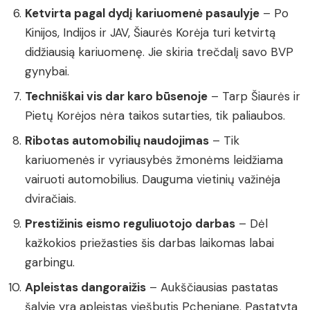
Ketvirta pagal dydį kariuomenė pasaulyje
– Po
Kinijos, Indijos ir JAV, Šiaurės Korėja turi ketvirtą
didžiausią kariuomenę. Jie skiria trečdalį savo BVP
gynybai.
Techniškai vis dar karo būsenoje
– Tarp Šiaurės ir
Pietų Korėjos nėra taikos sutarties, tik paliaubos.
Ribotas automobilių naudojimas
– Tik
kariuomenės ir vyriausybės žmonėms leidžiama
vairuoti automobilius. Dauguma vietinių važinėja
dviračiais.
Prestižinis eismo reguliuotojo darbas
– Dėl
kažkokios priežasties šis darbas laikomas labai
garbingu.
Apleistas dangoraižis
– Aukščiausias pastatas
šalyje yra apleistas viešbutis Pchenjane. Pastatyta