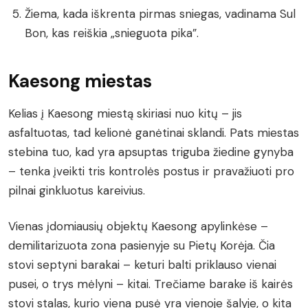
Žiema, kada iškrenta pirmas sniegas, vadinama Sul
Bon, kas reiškia „snieguota pika”.
Kaesong miestas
Kelias į Kaesong miestą skiriasi nuo kitų – jis
asfaltuotas, tad kelionė ganėtinai sklandi. Pats miestas
stebina tuo, kad yra apsuptas triguba žiedine gynyba
– tenka įveikti tris kontrolės postus ir pravažiuoti pro
pilnai ginkluotus kareivius.
Vienas įdomiausių objektų Kaesong apylinkėse –
demilitarizuota zona pasienyje su Pietų Korėja. Čia
stovi septyni barakai – keturi balti priklauso vienai
pusei, o trys mėlyni – kitai. Trečiame barake iš kairės
stovi stalas, kurio viena pusė yra vienoje šalyje, o kita