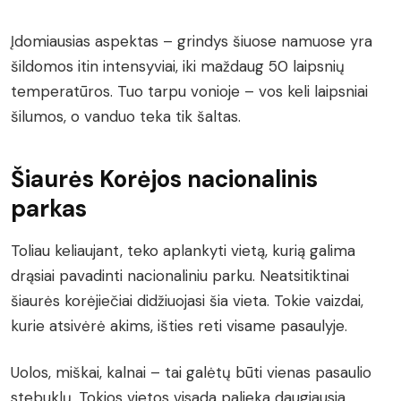
Įdomiausias aspektas – grindys šiuose namuose yra
šildomos itin intensyviai, iki maždaug 50 laipsnių
temperatūros. Tuo tarpu vonioje – vos keli laipsniai
šilumos, o vanduo teka tik šaltas.
Šiaurės Korėjos nacionalinis
parkas
Toliau keliaujant, teko aplankyti vietą, kurią galima
drąsiai pavadinti nacionaliniu parku. Neatsitiktinai
šiaurės korėjiečiai didžiuojasi šia vieta. Tokie vaizdai,
kurie atsivėrė akims, išties reti visame pasaulyje.
Uolos, miškai, kalnai – tai galėtų būti vienas pasaulio
stebuklų. Tokios vietos visada palieka daugiausia