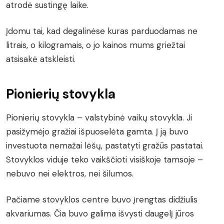
atrodė sustingę laike.
Įdomu tai, kad degalinėse kuras parduodamas ne
litrais, o kilogramais, o jo kainos mums griežtai
atsisakė atskleisti.
Pionierių stovykla
Pionierių stovykla – valstybinė vaikų stovykla. Ji
pasižymėjo gražiai išpuoselėta gamta. Į ją buvo
investuota nemažai lėšų, pastatyti gražūs pastatai.
Stovyklos viduje teko vaikščioti visiškoje tamsoje –
nebuvo nei elektros, nei šilumos.
Pačiame stovyklos centre buvo įrengtas didžiulis
akvariumas. Čia buvo galima išvysti daugelį jūros