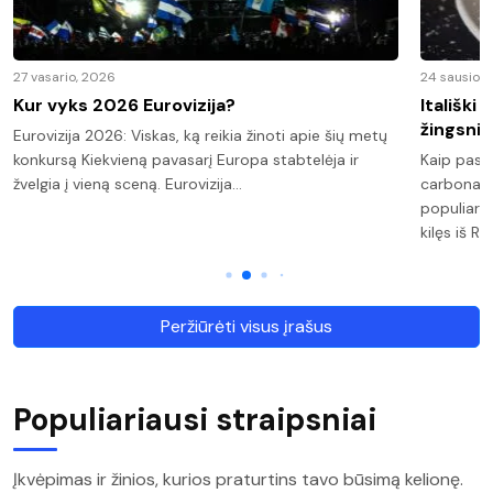
27 vasario, 2026
24 sausio, 
Kur vyks 2026 Eurovizija?
Itališki
žingsnis
Eurovizija 2026: Viskas, ką reikia žinoti apie šių metų
konkursą Kiekvieną pavasarį Europa stabtelėja ir
Kaip pasi
žvelgia į vieną sceną. Eurovizija…
carbonara
populiaria
kilęs iš R
Peržiūrėti visus įrašus
Populiariausi straipsniai
Įkvėpimas ir žinios, kurios praturtins tavo būsimą kelionę.