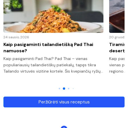
24 sausio, 2026
20 gruodži
Kaip pasigaminti tailandietišką Pad Thai
Tiramisu
namuose?
deserta
Kaip pasigaminti Pad Thai? Pad Thai – vienas
Kaip pasi
populiariausių tailandietiškų patiekalų, tapęs tikra
vienas pop
Tailando virtuvės vizitine kortele. Šis kvepiančių ryžių…
regiono. 
Peržiūrėti visus receptus