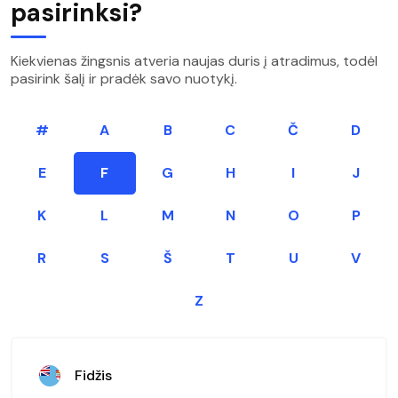
pasirinksi?
Kiekvienas žingsnis atveria naujas duris į atradimus, todėl
pasirink šalį ir pradėk savo nuotykį.
#
A
B
C
Č
D
E
F
G
H
I
J
K
L
M
N
O
P
R
S
Š
T
U
V
Z
Fidžis