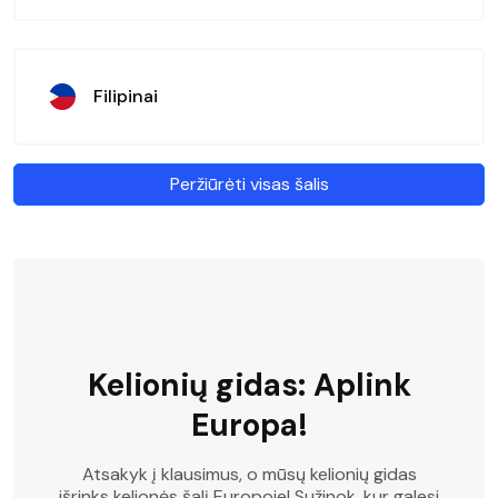
Filipinai
Peržiūrėti visas šalis
Kelionių gidas: Aplink
Europa!
Atsakyk į klausimus, o mūsų kelionių gidas
išrinks kelionės šalį Europoje! Sužinok, kur galesi