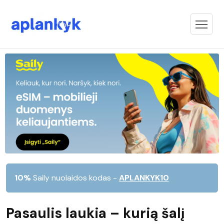
10%
Saily nuolaidos kodas -
APLANKYK10
Pasaulis laukia – kurią šalį