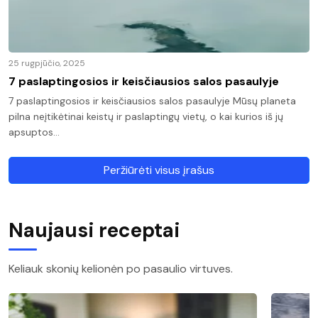
25 rugpjūčio, 2025
7 paslaptingosios ir keisčiausios salos pasaulyje
7 paslaptingosios ir keisčiausios salos pasaulyje Mūsų planeta
pilna neįtikėtinai keistų ir paslaptingų vietų, o kai kurios iš jų
apsuptos…
Peržiūrėti visus įrašus
Naujausi receptai
Keliauk skonių kelionėn po pasaulio virtuves.