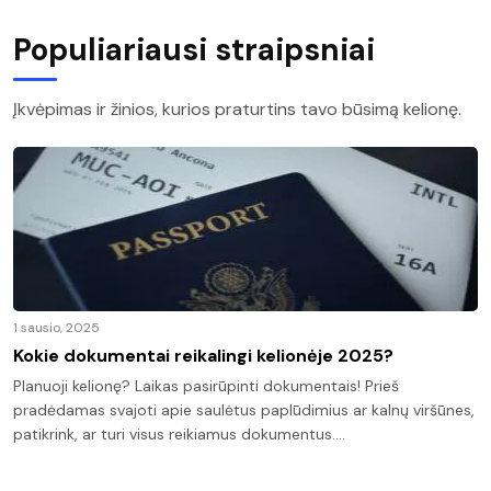
Populiariausi straipsniai
Įkvėpimas ir žinios, kurios praturtins tavo būsimą kelionę.
1 sausio, 2025
Kokie dokumentai reikalingi kelionėje 2025?
Planuoji kelionę? Laikas pasirūpinti dokumentais! Prieš
pradėdamas svajoti apie saulėtus paplūdimius ar kalnų viršūnes,
patikrink, ar turi visus reikiamus dokumentus.…