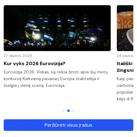
27 vasario, 2026
24 sausio, 
Kur vyks 2026 Eurovizija?
Itališki
žingsnis
Eurovizija 2026: Viskas, ką reikia žinoti apie šių metų
konkursą Kiekvieną pavasarį Europa stabtelėja ir
Kaip pasi
žvelgia į vieną sceną. Eurovizija…
carbonara
populiaria
kilęs iš R
Peržiūrėti visus įrašus