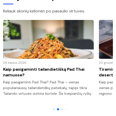
Keliauk skonių kelionėn po pasaulio virtuves.
24 sausio, 2026
20 gruodži
Kaip pasigaminti tailandietišką Pad Thai
Tiramisu
namuose?
deserta
Kaip pasigaminti Pad Thai? Pad Thai – vienas
Kaip pasi
populiariausių tailandietiškų patiekalų, tapęs tikra
vienas pop
Tailando virtuvės vizitine kortele. Šis kvepiančių ryžių…
regiono. 