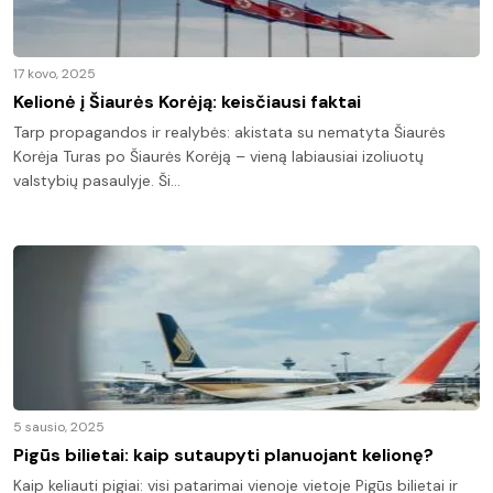
17 kovo, 2025
Kelionė į Šiaurės Korėją: keisčiausi faktai
Tarp propagandos ir realybės: akistata su nematyta Šiaurės
Korėja Turas po Šiaurės Korėją – vieną labiausiai izoliuotų
valstybių pasaulyje. Ši…
5 sausio, 2025
Pigūs bilietai: kaip sutaupyti planuojant kelionę?
Kaip keliauti pigiai: visi patarimai vienoje vietoje Pigūs bilietai ir