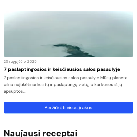
25 rugpjūčio, 2025
7 paslaptingosios ir keisčiausios salos pasaulyje
7 paslaptingosios ir keisčiausios salos pasaulyje Mūsų planeta
pilna neįtikėtinai keistų ir paslaptingų vietų, o kai kurios iš jų
apsuptos…
Peržiūrėti visus įrašus
Naujausi receptai