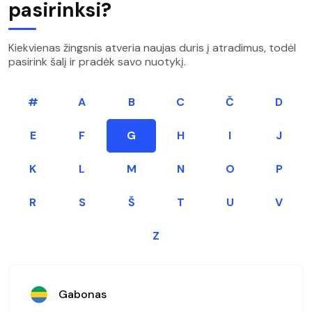
pasirinksi?
Kiekvienas žingsnis atveria naujas duris į atradimus, todėl
pasirink šalį ir pradėk savo nuotykį.
#
A
B
C
Č
D
E
F
G
H
I
J
K
L
M
N
O
P
R
S
Š
T
U
V
Z
Gabonas