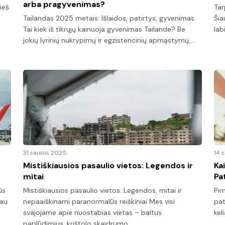
arba pragyvenimas?
ieš
Tar
Tailandas 2025 metais: Išlaidos, patirtys, gyvenimas
Šia
Tai kiek iš tikrųjų kainuoja gyvenimas Tailande? Be
lab
jokių lyrinių nukrypimų ir egzistencinių apmąstymų,…
31 sausio, 2025
14 
Mistiškiausios pasaulio vietos: Legendos ir
Ka
mitai
Pa
ūs
Mistiškiausios pasaulio vietos: Legendos, mitai ir
Pir
iau
nepaaiškinami paranormalūs reiškiniai Mes visi
pat
svajojame apie nuostabias vietas – baltus
kel
paplūdimius, krištolo skaidrumo…