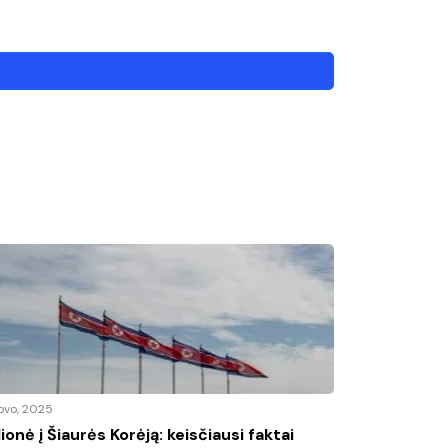
kovo, 2025
lionė į Šiaurės Korėją: keisčiausi faktai