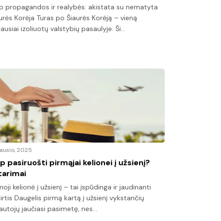
p propagandos ir realybės: akistata su nematyta
urės Korėja Turas po Šiaurės Korėją – vieną
iausiai izoliuotų valstybių pasaulyje. Ši…
sausio, 2025
ip pasiruošti pirmąjai kelionei į užsienį?
tarimai
moji kelionė į užsienį – tai įspūdinga ir jaudinanti
irtis Daugelis pirmą kartą į užsienį vykstančių
iautojų jaučiasi pasimetę, nes…