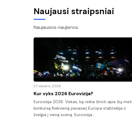
Naujausi straipsniai
Naujausios naujienos.
27 vasario, 2026
 Žemės
Kur vyks 2026 Eurovizija?
Eurovizija 2026: Viskas, ką reikia žinoti apie šių met
ndintą Žemės
konkursą Kiekvieną pavasarį Europa stabtelėja ir
 iš viso
žvelgia į vieną sceną. Eurovizija…