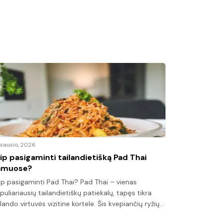
sausio, 2026
20 gruodžio, 
ip pasigaminti tailandietišką Pad Thai
Tiramisu r
amuose?
desertas
ip pasigaminti Pad Thai? Pad Thai – vienas
Kaip pasigam
puliariausių tailandietiškų patiekalų, tapęs tikra
populiariausi
ilando virtuvės vizitine kortele. Šis kvepiančių ryžių…
Šis kreminės