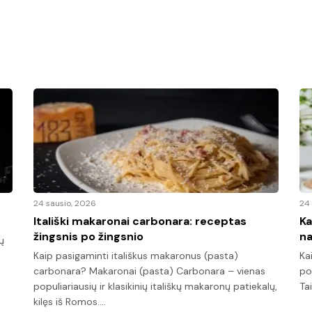
24 sausio, 2026
24 
Itališki makaronai carbonara: receptas
Ka
žingsnis po žingsnio
n
ų
Kaip pasigaminti itališkus makaronus (pasta)
Ka
carbonara? Makaronai (pasta) Carbonara – vienas
po
populiariausių ir klasikinių itališkų makaronų patiekalų,
Ta
kilęs iš Romos.…