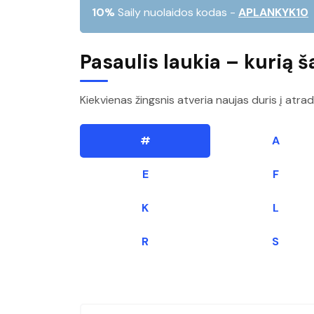
10%
Saily nuolaidos kodas -
APLANKYK10
Pasaulis laukia – kurią ša
Kiekvienas žingsnis atveria naujas duris į atrad
#
A
E
F
K
L
R
S