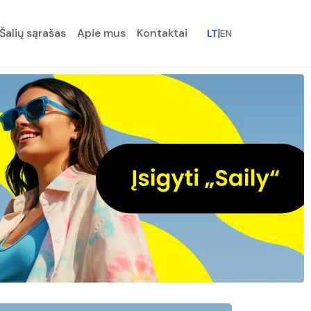
Šalių sąrašas
Apie mus
Kontaktai
|
LT
EN