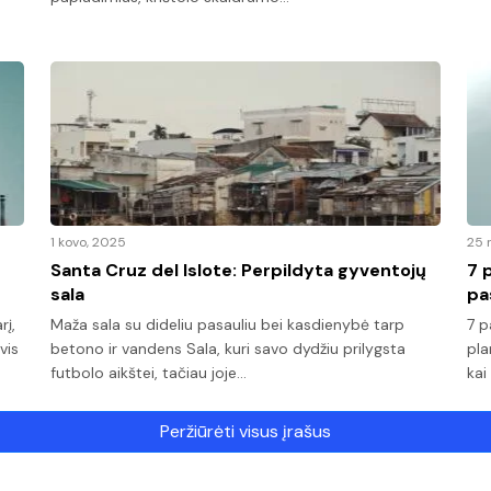
1 kovo, 2025
25 
Santa Cruz del Islote: Perpildyta gyventojų
7 
sala
pa
rį,
Maža sala su dideliu pasauliu bei kasdienybė tarp
7 p
vis
betono ir vandens Sala, kuri savo dydžiu prilygsta
pla
futbolo aikštei, tačiau joje…
kai
Peržiūrėti visus įrašus