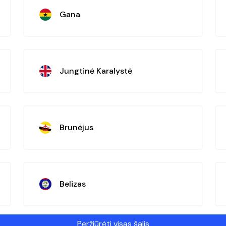
Gana
Jungtinė Karalystė
Brunėjus
Belizas
Peržiūrėti visas šalis