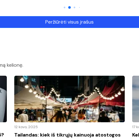
Peržiūrėti visus įrašus
mą kelionę.
12 kovo, 2025
17 
5?
Tailandas: kiek iš tikrųjų kainuoja atostogos
Ke