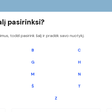
lį pasirinksi?
imus, todėl pasirink šalį ir pradėk savo nuotykį.
B
C
G
H
M
N
Š
T
Z