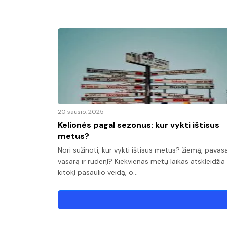
20 sausio, 2025
Kelionės pagal sezonus: kur vykti ištisus
metus?
Nori sužinoti, kur vykti ištisus metus? žiemą, pavasa
vasarą ir rudenį? Kiekvienas metų laikas atskleidžia 
kitokį pasaulio veidą, o…