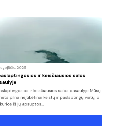
rugpjūčio, 2025
paslaptingosios ir keisčiausios salos
saulyje
aslaptingosios ir keisčiausios salos pasaulyje Mūsų
neta pilna neįtikėtinai keistų ir paslaptingų vietų, o
 kurios iš jų apsuptos…