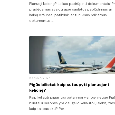
Planuoji kelionę? Laikas pasirūpinti dokumentais! Pr
pradėdamas svajoti apie saulėtus paplūdimius ar
kalnų viršūnes, patikrink, ar turi visus reikiamus
dokumentus.…
5 sausio, 2025
Pigūs bilietai: kaip sutaupyti planuojant
kelionę?
Kaip keliauti pigiai: visi patarimai vienoje vietoje Pig
bilietai ir kelionės yra daugelio keliautojų siekis, tač
kaip tai pasiekti? Per…