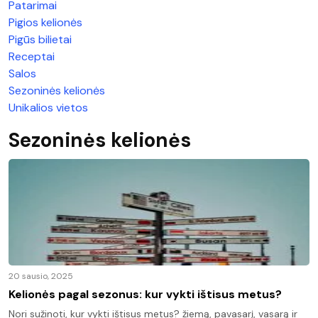
Patarimai
Pigios kelionės
Pigūs bilietai
Receptai
Salos
Sezoninės kelionės
Unikalios vietos
Sezoninės kelionės
20 sausio, 2025
Kelionės pagal sezonus: kur vykti ištisus metus?
Nori sužinoti, kur vykti ištisus metus? žiemą, pavasarį, vasarą ir