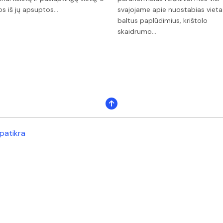
ios iš jų apsuptos…
svajojame apie nuostabias vieta
baltus paplūdimius, krištolo
skaidrumo…
patikra