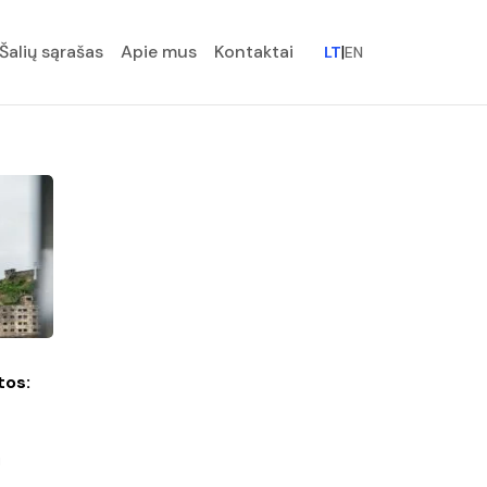
Šalių sąrašas
Apie mus
Kontaktai
|
LT
EN
tos:
i