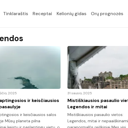
Tinklaraštis
Receptai
Kelionių gidas
Orų prognozės
endos
ūčio, 2025
31 sausio, 2025
aptingosios ir keisčiausios
Mistiškiausios pasaulio vie
pasaulyje
Legendos ir mitai
ptingosios ir keisčiausios salos
Mistiškiausios pasaulio vietos:
je Mūsų planeta pilna
Legendos, mitai ir nepaaiškinam
inai keistų ir paslaptingų vietų, o
paranormalūs reiškiniai Mes visi