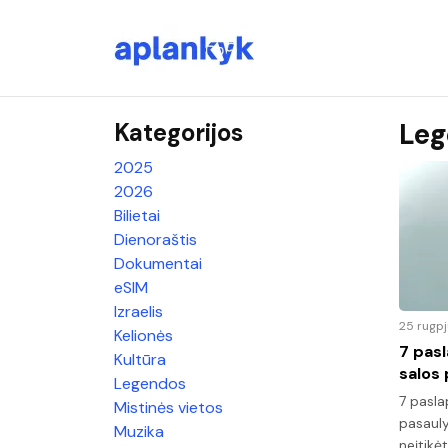
Leg
Kategorijos
2025
2026
Bilietai
Dienoraštis
Dokumentai
eSIM
Izraelis
25 rugpj
Kelionės
7 pasl
Kultūra
salos 
Legendos
7 pasla
Mistinės vietos
pasauly
Muzika
neįtikėt