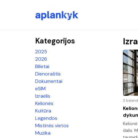
Izra
Kategorijos
2025
2026
Bilietai
Dienoraštis
Dokumentai
eSIM
Izraelis
3 baland
Kelionės
Kelion
Kultūra
dykum
Legendos
Kelionė
Mistinės vietos
dalis. 
Muzika
taupyda