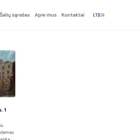
Šalių sąrašas
Apie mus
Kontaktai
|
LT
EN
. 1
is.
pydamas
tenka