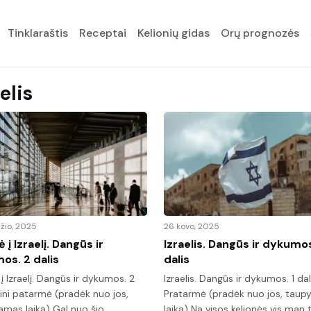
Tinklaraštis
Receptai
Kelionių gidas
Orų prognozės
elis
žio, 2025
26 kovo, 2025
ė į Izraelį. Dangūs ir
Izraelis. Dangūs ir dykumos
os. 2 dalis
dalis
 į Izraelį. Dangūs ir dykumos. 2
Izraelis. Dangūs ir dykumos. 1 dal
Mini patarmė (pradėk nuo jos,
Pratarmė (pradėk nuo jos, tau
mas laiką) Gal nuo šio
laiką) Na visos kelionės vis man 