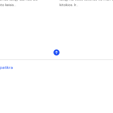
o keisis…
kitokios. Ir…
patikra