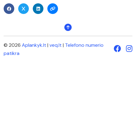
© 2026
Aplankyk.lt
|
veq.lt
|
Telefono numerio
patikra