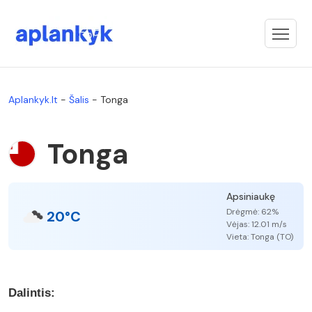
Aplankyk.lt
-
Šalis
-
Tonga
Tonga
Apsiniaukę
Drėgmė: 62%
20°C
Vėjas: 12.01 m/s
Vieta: Tonga (TO)
Dalintis: