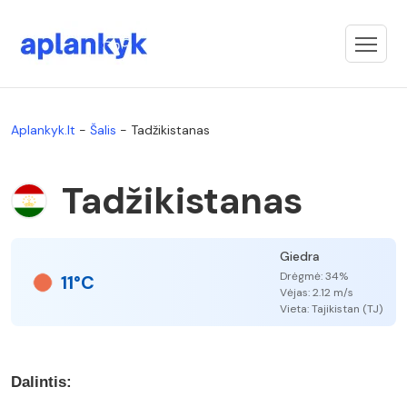
Aplankyk.lt
-
Šalis
-
Tadžikistanas
Tadžikistanas
Giedra
Drėgmė: 34%
11°C
Vėjas: 2.12 m/s
Vieta: Tajikistan (TJ)
Dalintis: