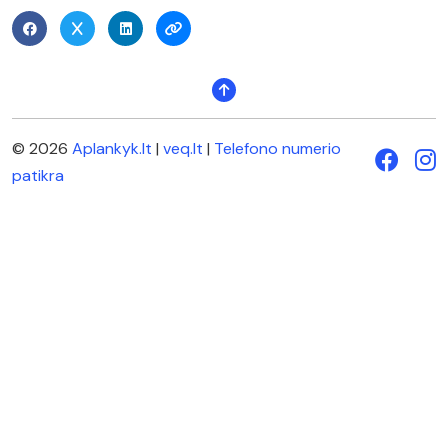
© 2026
Aplankyk.lt
|
veq.lt
|
Telefono numerio
patikra