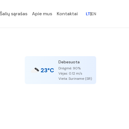
Šalių sąrašas
Apie mus
Kontaktai
|
LT
EN
Debesuota
Drėgmė: 90%
23°C
Vėjas: 0.12 m/s
Vieta: Suriname (SR)