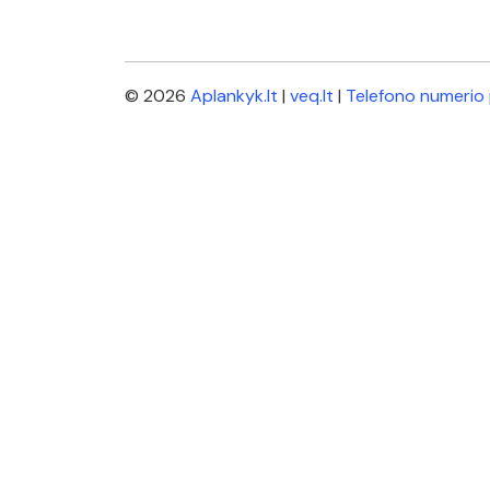
© 2026
Aplankyk.lt
|
veq.lt
|
Telefono numerio 