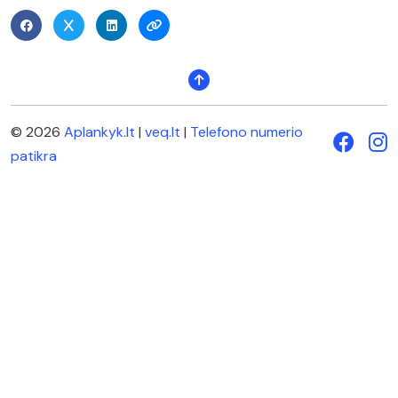
© 2026
Aplankyk.lt
|
veq.lt
|
Telefono numerio
patikra