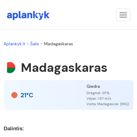
Aplankyk.lt
-
Šalis
-
Madagaskaras
Madagaskaras
Giedra
Drėgmė: 35%
21°C
Vėjas: 1.97 m/s
Vieta: Madagascar (MG)
Dalintis: