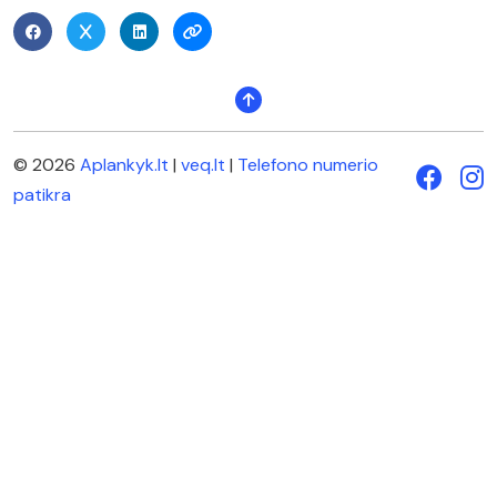
© 2026
Aplankyk.lt
|
veq.lt
|
Telefono numerio
patikra