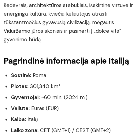
šedevrais, architektūros stebuklais, išskirtine virtuve ir
energinga kultūra, kviečia keliautojus atrasti
tūkstantmečius gyvavusią civilizaciją, mėgautis
Viduržemio jūros skoniais ir pasinerti į „dolce vita”
gyvenimo būdą.
Pagrindinė informacija apie Italiją
Sostinė:
Roma
Plotas:
301,340 km²
Gyventojai:
~60 mln. (2024 m.)
Valiuta:
Euras (EUR)
Kalba:
Italų
Laiko zona:
CET (GMT+1) / CEST (GMT+2)