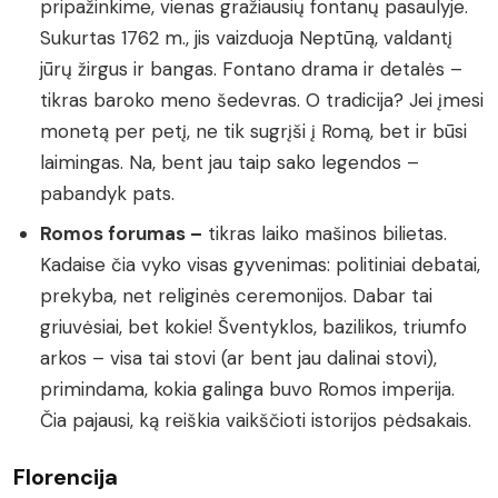
pripažinkime, vienas gražiausių fontanų pasaulyje.
Sukurtas 1762 m., jis vaizduoja Neptūną, valdantį
jūrų žirgus ir bangas. Fontano drama ir detalės –
tikras baroko meno šedevras. O tradicija? Jei įmesi
monetą per petį, ne tik sugrįši į Romą, bet ir būsi
laimingas. Na, bent jau taip sako legendos –
pabandyk pats.
Romos forumas –
tikras laiko mašinos bilietas.
Kadaise čia vyko visas gyvenimas: politiniai debatai,
prekyba, net religinės ceremonijos. Dabar tai
griuvėsiai, bet kokie! Šventyklos, bazilikos, triumfo
arkos – visa tai stovi (ar bent jau dalinai stovi),
primindama, kokia galinga buvo Romos imperija.
Čia pajausi, ką reiškia vaikščioti istorijos pėdsakais.
Florencija