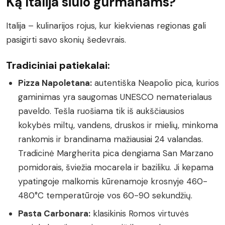
Ką Italija siūlo gurmanams?
Italija – kulinarijos rojus, kur kiekvienas regionas gali
pasigirti savo skonių šedevrais.
Tradiciniai patiekalai:
Pizza Napoletana:
autentiška Neapolio pica, kurios
gaminimas yra saugomas UNESCO nematerialaus
paveldo. Tešla ruošiama tik iš aukščiausios
kokybės miltų, vandens, druskos ir mielių, minkoma
rankomis ir brandinama mažiausiai 24 valandas.
Tradicinė Margherita pica dengiama San Marzano
pomidorais, šviežia mocarela ir baziliku. Ji kepama
ypatingoje malkomis kūrenamoje krosnyje 460-
480°C temperatūroje vos 60-90 sekundžių.
Pasta Carbonara:
klasikinis Romos virtuvės