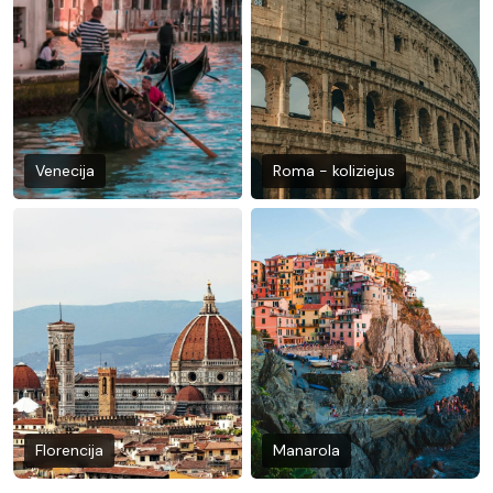
Venecija
Roma - koliziejus
Florencija
Manarola