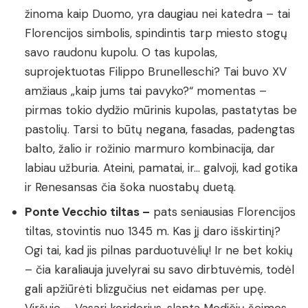
žinoma kaip Duomo, yra daugiau nei katedra – tai
Florencijos simbolis, spindintis tarp miesto stogų
savo raudonu kupolu. O tas kupolas,
suprojektuotas Filippo Brunelleschi? Tai buvo XV
amžiaus „kaip jums tai pavyko?“ momentas –
pirmas tokio dydžio mūrinis kupolas, pastatytas be
pastolių. Tarsi to būtų negana, fasadas, padengtas
balto, žalio ir rožinio marmuro kombinacija, dar
labiau užburia. Ateini, pamatai, ir… galvoji, kad gotika
ir Renesansas čia šoka nuostabų duetą.
Ponte Vecchio tiltas –
pats seniausias Florencijos
tiltas, stovintis nuo 1345 m. Kas jį daro išskirtinį?
Ogi tai, kad jis pilnas parduotuvėlių! Ir ne bet kokių
– čia karaliauja juvelyrai su savo dirbtuvėmis, todėl
gali apžiūrėti blizgučius net eidamas per upę.