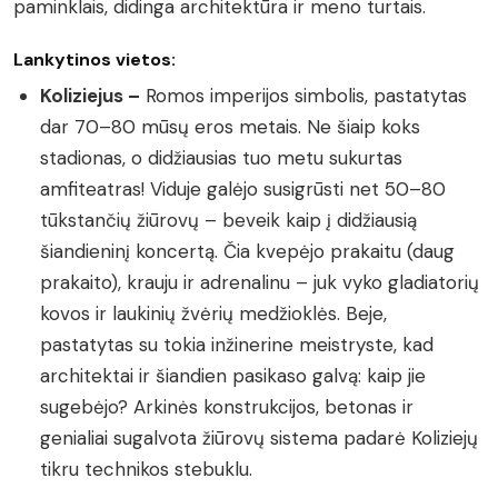
paminklais, didinga architektūra ir meno turtais.
Lankytinos vietos:
Koliziejus –
Romos imperijos simbolis, pastatytas
dar 70–80 mūsų eros metais. Ne šiaip koks
stadionas, o didžiausias tuo metu sukurtas
amfiteatras! Viduje galėjo susigrūsti net 50–80
tūkstančių žiūrovų – beveik kaip į didžiausią
šiandieninį koncertą. Čia kvepėjo prakaitu (daug
prakaito), krauju ir adrenalinu – juk vyko gladiatorių
kovos ir laukinių žvėrių medžioklės. Beje,
pastatytas su tokia inžinerine meistryste, kad
architektai ir šiandien pasikaso galvą: kaip jie
sugebėjo? Arkinės konstrukcijos, betonas ir
genialiai sugalvota žiūrovų sistema padarė Koliziejų
tikru technikos stebuklu.