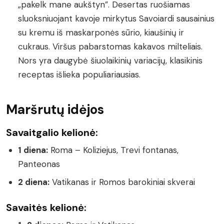
„pakelk mane aukštyn”. Desertas ruošiamas
sluoksniuojant kavoje mirkytus Savoiardi sausainius
su kremu iš maskarponės sūrio, kiaušinių ir
cukraus. Viršus pabarstomas kakavos milteliais.
Nors yra daugybė šiuolaikinių variacijų, klasikinis
receptas išlieka populiariausias.
Maršrutų idėjos
Savaitgalio kelionė:
1 diena:
Roma – Koliziejus, Trevi fontanas,
Panteonas
2 diena:
Vatikanas ir Romos barokiniai skverai
Savaitės kelionė: