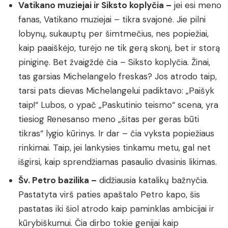
Vatikano muziejai ir Siksto koplyčia –
jei esi meno
fanas, Vatikano muziejai – tikra svajonė. Jie pilni
lobynų, sukauptų per šimtmečius, nes popiežiai,
kaip paaiškėjo, turėjo ne tik gerą skonį, bet ir storą
piniginę. Bet žvaigždė čia – Siksto koplyčia. Žinai,
tas garsias Michelangelo freskas? Jos atrodo taip,
tarsi pats dievas Michelangelui padiktavo: „Paišyk
taip!“ Lubos, o ypač „Paskutinio teismo“ scena, yra
tiesiog Renesanso meno „šitas per geras būti
tikras“ lygio kūrinys. Ir dar – čia vyksta popiežiaus
rinkimai. Taip, jei lankysies tinkamu metu, gal net
išgirsi, kaip sprendžiamas pasaulio dvasinis likimas.
Šv. Petro bazilika –
didžiausia katalikų bažnyčia.
Pastatyta virš paties apaštalo Petro kapo, šis
pastatas iki šiol atrodo kaip paminklas ambicijai ir
kūrybiškumui. Čia dirbo tokie genijai kaip