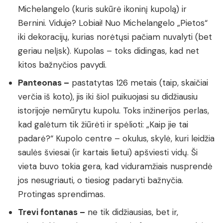
Michelangelo (kuris sukūrė ikoninį kupolą) ir
Bernini. Viduje? Lobiai! Nuo Michelangelo „Pietos“
iki dekoracijų, kurias norėtųsi pačiam nuvalyti (bet
geriau nelįsk). Kupolas – toks didingas, kad net
kitos bažnyčios pavydi.
Panteonas –
pastatytas 126 metais (taip, skaičiai
verčia iš koto), jis iki šiol puikuojasi su didžiausiu
istorijoje nemūrytu kupolu. Toks inžinerijos perlas,
kad galėtum tik žiūrėti ir spėlioti: „Kaip jie tai
padarė?“ Kupolo centre – okulus, skylė, kuri leidžia
saulės šviesai (ir kartais lietui) apšviesti vidų. Ši
vieta buvo tokia gera, kad viduramžiais nusprendė
jos nesugriauti, o tiesiog padaryti bažnyčia.
Protingas sprendimas.
Trevi fontanas –
ne tik didžiausias, bet ir,