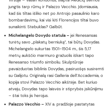
Viršuje – Vasari koridorius, slapta Medičių šeimos
jungtis tarp rūmų ir Palazzo Vecchio. Įdomiausia,
kad šis tiltas išliko net po Antrojo pasaulinio karo
bombardavimų, kai visi kiti Florencijos tiltai buvo
sunaikinti. Stebuklas? Galbūt.
Michelangelo Dovydo statula –
jei Renesansas
turėtų savo „plakatų berniuką“, tai būtų Dovydas.
Michelangelo sukurtas 1501–1504 m., šis 5,17
metrų aukščio marmuro gražuolis iškart tapo
Renesanso triumfo simboliu. Skulptūroje
pavaizduotas biblinis Dovydas, pasiruošęs susiremti
su Galijotu. Originalą rasi Galleria dell’Accademia, o
kopija stovi Palazzo Vecchio aikštėje. Bet kuriuo
atveju, Dovydas tapo laisvės ir stiprybės įsikūnijimu
– štai toks jis herojus.
Palazzo Vecchio –
XIV a. pradžioje pastatytas