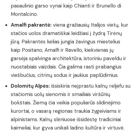
pasaulinio garso vynai kaip Chianti ir Brunello di
Montalcino.
Amalfi pakrantė:
viena gražiausių Italijos vietų, kur
stačios uolos dramatiškai leidžiasi į žydrą Tirėnų
jūrą. Pakrantės kelias jungia žavingus miestelius
kaip Positano, Amalfi ir Ravello, kiekvienas jų
garsėja spalvinga architektūra, istoriniu paveldu ir
nuostabiais vaizdais. Čia galima rasti prabangius
viešbučius, citrinų sodus ir jaukius paplūdimius.
Dolomitų Alpės:
išsiskiria neįprastu kalnų reljefu su
stačiomis uolų sienomis ir smailiais viršūnių
bokštais. Žiemą čia veikia populiarūs slidinėjimo
kurortai, o vasarą regionas traukia žygeiviams ir
alpinistams. Kalnų slėniuose išsidėstę tradiciniai
kaimeliai, kur gyva unikali ladino kultūra ir virtuvė.