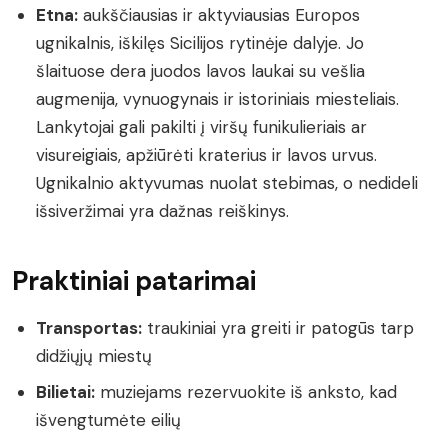
Etna:
aukščiausias ir aktyviausias Europos
ugnikalnis, iškilęs Sicilijos rytinėje dalyje. Jo
šlaituose dera juodos lavos laukai su vešlia
augmenija, vynuogynais ir istoriniais miesteliais.
Lankytojai gali pakilti į viršų funikulieriais ar
visureigiais, apžiūrėti kraterius ir lavos urvus.
Ugnikalnio aktyvumas nuolat stebimas, o nedideli
išsiveržimai yra dažnas reiškinys.
Praktiniai patarimai
Transportas:
traukiniai yra greiti ir patogūs tarp
didžiųjų miestų
Bilietai:
muziejams rezervuokite iš anksto, kad
išvengtumėte eilių