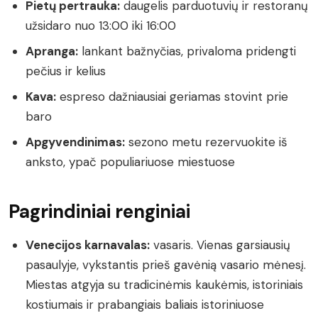
Pietų pertrauka:
daugelis parduotuvių ir restoranų
užsidaro nuo 13:00 iki 16:00
Apranga:
lankant bažnyčias, privaloma pridengti
pečius ir kelius
Kava:
espreso dažniausiai geriamas stovint prie
baro
Apgyvendinimas:
sezono metu rezervuokite iš
anksto, ypač populiariuose miestuose
Pagrindiniai renginiai
Venecijos karnavalas:
vasaris. Vienas garsiausių
pasaulyje, vykstantis prieš gavėnią vasario mėnesį.
Miestas atgyja su tradicinėmis kaukėmis, istoriniais
kostiumais ir prabangiais baliais istoriniuose