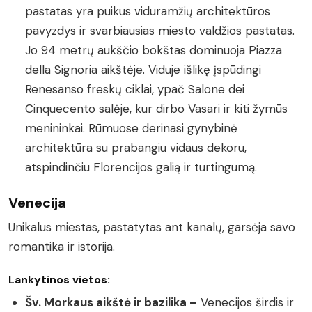
pastatas yra puikus viduramžių architektūros
pavyzdys ir svarbiausias miesto valdžios pastatas.
Jo 94 metrų aukščio bokštas dominuoja Piazza
della Signoria aikštėje. Viduje išlikę įspūdingi
Renesanso freskų ciklai, ypač Salone dei
Cinquecento salėje, kur dirbo Vasari ir kiti žymūs
menininkai. Rūmuose derinasi gynybinė
architektūra su prabangiu vidaus dekoru,
atspindinčiu Florencijos galią ir turtingumą.
Venecija
Unikalus miestas, pastatytas ant kanalų, garsėja savo
romantika ir istorija.
Lankytinos vietos:
Šv. Morkaus aikštė ir bazilika –
Venecijos širdis ir