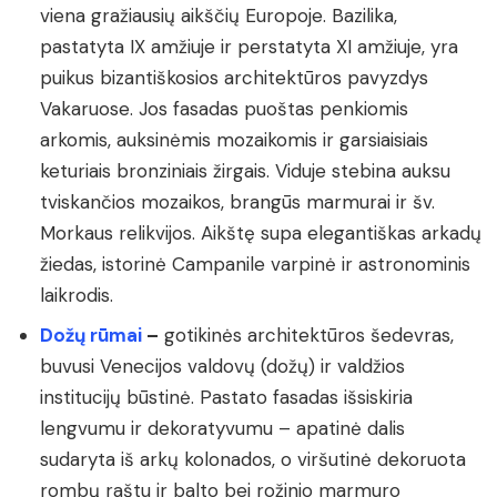
viena gražiausių aikščių Europoje. Bazilika,
pastatyta IX amžiuje ir perstatyta XI amžiuje, yra
puikus bizantiškosios architektūros pavyzdys
Vakaruose. Jos fasadas puoštas penkiomis
arkomis, auksinėmis mozaikomis ir garsiaisiais
keturiais bronziniais žirgais. Viduje stebina auksu
tviskančios mozaikos, brangūs marmurai ir šv.
Morkaus relikvijos. Aikštę supa elegantiškas arkadų
žiedas, istorinė Campanile varpinė ir astronominis
laikrodis.
Dožų rūmai
–
gotikinės architektūros šedevras,
buvusi Venecijos valdovų (dožų) ir valdžios
institucijų būstinė. Pastato fasadas išsiskiria
lengvumu ir dekoratyvumu – apatinė dalis
sudaryta iš arkų kolonados, o viršutinė dekoruota
rombų raštu ir balto bei rožinio marmuro