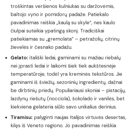
troškintas veršienos kulniukas su daržovėmis,
baltojo vyno ir pomidorų padaže. Patiekalo
pavadinimas reiškia „kaulą su skyle”, nes kaulo
čiulpai suteikia ypatingą skonį. Tradiciškai
patiekiamas su „gremolata” – petražolių, citrinų
žievelės ir česnako padažu.
Gelato:
itališki ledai, gaminami su mažiau riebalų
nei įprasti ledai ir laikomi šiek tiek aukštesnėje
temperatūroje, todėl yra kreminės tekstūros. Jie
gaminami iš šviežių, sezoninių ingredientų, dažnai
be dirbtinių priedų. Populiariausi skoniai – pistacijų,
lazdynų riešutų (nocciola), šokolado ir vanilės, bet
kiekviena gelateria siūlo savo unikalius derinius.
Tiramisu:
palyginti naujas Italijos virtuvės desertas,
kilęs iš Veneto regiono. Jo pavadinimas reiškia