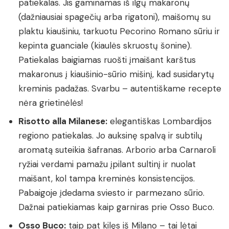
patiekalas. Jis gaminamas iš ilgų makaronų
(dažniausiai spagečių arba rigatoni), maišomų su
plaktu kiaušiniu, tarkuotu Pecorino Romano sūriu ir
kepinta guanciale (kiaulės skruostų šonine).
Patiekalas baigiamas ruošti įmaišant karštus
makaronus į kiaušinio-sūrio mišinį, kad susidarytų
kreminis padažas. Svarbu – autentiškame recepte
nėra grietinėlės!
Risotto alla Milanese:
elegantiškas Lombardijos
regiono patiekalas. Jo auksinę spalvą ir subtilų
aromatą suteikia šafranas. Arborio arba Carnaroli
ryžiai verdami pamažu įpilant sultinį ir nuolat
maišant, kol tampa kreminės konsistencijos.
Pabaigoje įdedama sviesto ir parmezano sūrio.
Dažnai patiekiamas kaip garniras prie Osso Buco.
Osso Buco:
taip pat kilęs iš Milano – tai lėtai