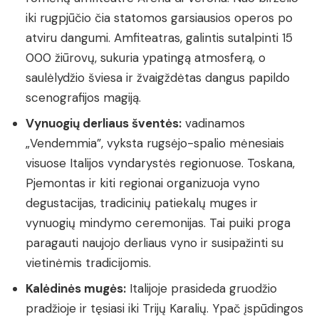
iki rugpjūčio čia statomos garsiausios operos po
atviru dangumi. Amfiteatras, galintis sutalpinti 15
000 žiūrovų, sukuria ypatingą atmosferą, o
saulėlydžio šviesa ir žvaigždėtas dangus papildo
scenografijos magiją.
Vynuogių derliaus šventės:
vadinamos
„Vendemmia”, vyksta rugsėjo-spalio mėnesiais
visuose Italijos vyndarystės regionuose. Toskana,
Pjemontas ir kiti regionai organizuoja vyno
degustacijas, tradicinių patiekalų muges ir
vynuogių mindymo ceremonijas. Tai puiki proga
paragauti naujojo derliaus vyno ir susipažinti su
vietinėmis tradicijomis.
Kalėdinės mugės:
Italijoje prasideda gruodžio
pradžioje ir tęsiasi iki Trijų Karalių. Ypač įspūdingos