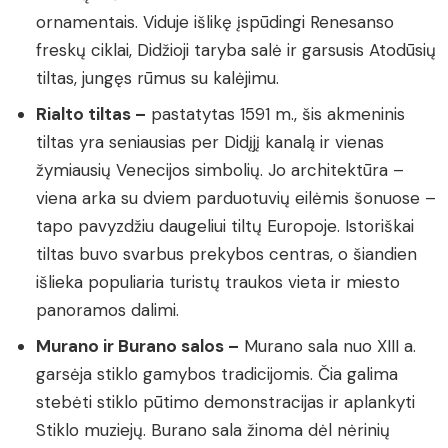
ornamentais. Viduje išlikę įspūdingi Renesanso
freskų ciklai, Didžioji taryba salė ir garsusis Atodūsių
tiltas, jungęs rūmus su kalėjimu.
Rialto tiltas –
pastatytas 1591 m., šis akmeninis
tiltas yra seniausias per Didįjį kanalą ir vienas
žymiausių Venecijos simbolių. Jo architektūra –
viena arka su dviem parduotuvių eilėmis šonuose –
tapo pavyzdžiu daugeliui tiltų Europoje. Istoriškai
tiltas buvo svarbus prekybos centras, o šiandien
išlieka populiaria turistų traukos vieta ir miesto
panoramos dalimi.
Murano ir Burano salos –
Murano sala nuo XIII a.
garsėja stiklo gamybos tradicijomis. Čia galima
stebėti stiklo pūtimo demonstracijas ir aplankyti
Stiklo muziejų. Burano sala žinoma dėl nėrinių