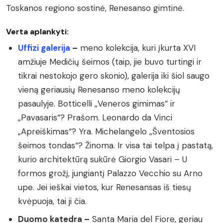
Toskanos regiono sostinė, Renesanso gimtinė.
Verta aplankyti:
Uffizi galerija
–
meno kolekcija, kuri įkurta XVI
amžiuje Medičių šeimos (taip, jie buvo turtingi ir
tikrai nestokojo gero skonio), galerija iki šiol saugo
vieną geriausių Renesanso meno kolekcijų
pasaulyje. Botticelli „Veneros gimimas“ ir
„Pavasaris“? Prašom. Leonardo da Vinci
„Apreiškimas“? Yra. Michelangelo „Šventosios
šeimos tondas“? Žinoma. Ir visa tai telpa į pastatą,
kurio architektūrą sukūrė Giorgio Vasari – U
formos grožį, jungiantį Palazzo Vecchio su Arno
upe. Jei ieškai vietos, kur Renesansas iš tiesų
kvėpuoja, tai ji čia.
Duomo katedra –
Santa Maria del Fiore, geriau