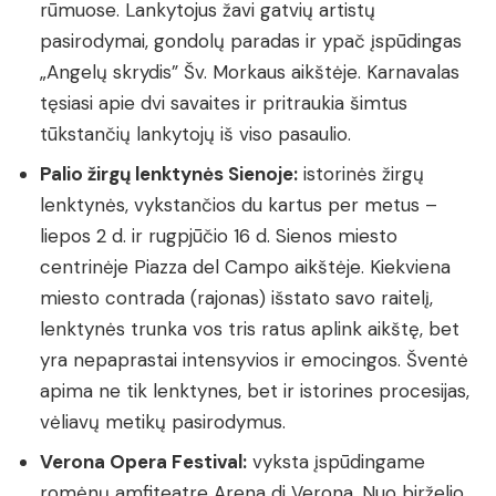
rūmuose. Lankytojus žavi gatvių artistų
pasirodymai, gondolų paradas ir ypač įspūdingas
„Angelų skrydis” Šv. Morkaus aikštėje. Karnavalas
tęsiasi apie dvi savaites ir pritraukia šimtus
tūkstančių lankytojų iš viso pasaulio.
Palio žirgų lenktynės Sienoje:
istorinės žirgų
lenktynės, vykstančios du kartus per metus –
liepos 2 d. ir rugpjūčio 16 d. Sienos miesto
centrinėje Piazza del Campo aikštėje. Kiekviena
miesto contrada (rajonas) išstato savo raitelį,
lenktynės trunka vos tris ratus aplink aikštę, bet
yra nepaprastai intensyvios ir emocingos. Šventė
apima ne tik lenktynes, bet ir istorines procesijas,
vėliavų metikų pasirodymus.
Verona Opera Festival:
vyksta įspūdingame
romėnų amfiteatre Arena di Verona. Nuo birželio