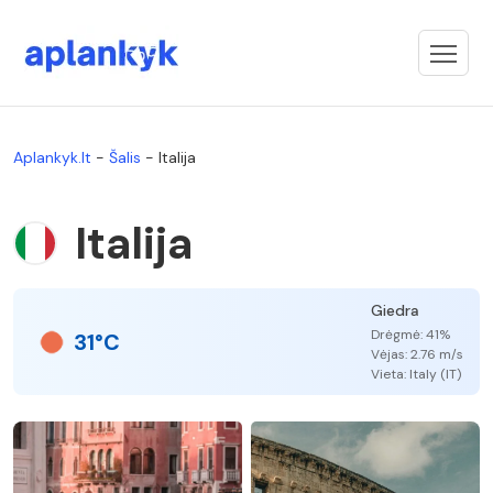
Aplankyk.lt
-
Šalis
-
Italija
Italija
Giedra
Drėgmė: 41%
31°C
Vėjas: 2.76 m/s
Vieta: Italy (IT)