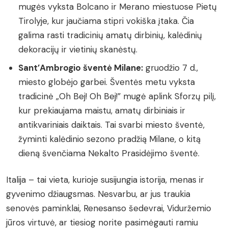
mugės vyksta Bolcano ir Merano miestuose Pietų
Tirolyje, kur jaučiama stipri vokiška įtaka. Čia
galima rasti tradicinių amatų dirbinių, kalėdinių
dekoracijų ir vietinių skanėstų.
Sant’Ambrogio šventė Milane:
gruodžio 7 d.,
miesto globėjo garbei. Šventės metu vyksta
tradicinė „Oh Bej! Oh Bej!” mugė aplink Sforzų pilį,
kur prekiaujama maistu, amatų dirbiniais ir
antikvariniais daiktais. Tai svarbi miesto šventė,
žyminti kalėdinio sezono pradžią Milane, o kitą
dieną švenčiama Nekalto Prasidėjimo šventė.
Italija – tai vieta, kurioje susijungia istorija, menas ir
gyvenimo džiaugsmas. Nesvarbu, ar jus traukia
senovės paminklai, Renesanso šedevrai, Viduržemio
jūros virtuvė, ar tiesiog norite pasimėgauti ramiu