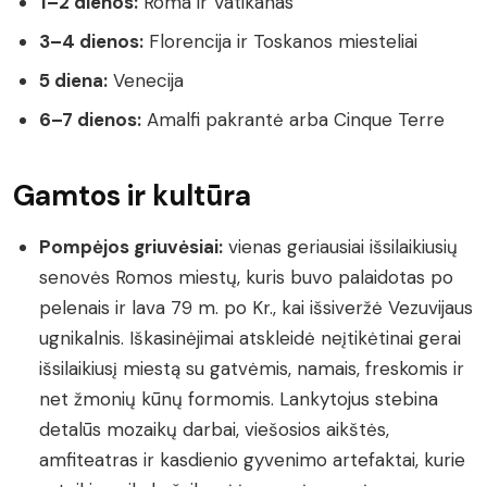
1–2 dienos:
Roma ir Vatikanas
3–4 dienos:
Florencija ir Toskanos miesteliai
5 diena:
Venecija
6–7 dienos:
Amalfi pakrantė arba Cinque Terre
Gamtos ir kultūra
Pompėjos griuvėsiai:
vienas geriausiai išsilaikiusių
senovės Romos miestų, kuris buvo palaidotas po
pelenais ir lava 79 m. po Kr., kai išsiveržė Vezuvijaus
ugnikalnis. Iškasinėjimai atskleidė neįtikėtinai gerai
išsilaikiusį miestą su gatvėmis, namais, freskomis ir
net žmonių kūnų formomis. Lankytojus stebina
detalūs mozaikų darbai, viešosios aikštės,
amfiteatras ir kasdienio gyvenimo artefaktai, kurie