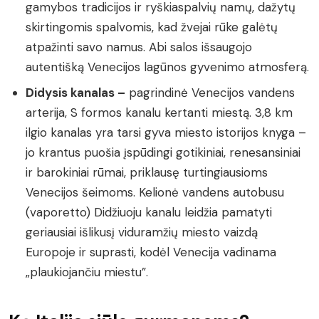
gamybos tradicijos ir ryškiaspalvių namų, dažytų
skirtingomis spalvomis, kad žvejai rūke galėtų
atpažinti savo namus. Abi salos išsaugojo
autentišką Venecijos lagūnos gyvenimo atmosferą.
Didysis kanalas –
pagrindinė Venecijos vandens
arterija, S formos kanalu kertanti miestą. 3,8 km
ilgio kanalas yra tarsi gyva miesto istorijos knyga –
jo krantus puošia įspūdingi gotikiniai, renesansiniai
ir barokiniai rūmai, priklausę turtingiausioms
Venecijos šeimoms. Kelionė vandens autobusu
(vaporetto) Didžiuoju kanalu leidžia pamatyti
geriausiai išlikusį viduramžių miesto vaizdą
Europoje ir suprasti, kodėl Venecija vadinama
„plaukiojančiu miestu”.