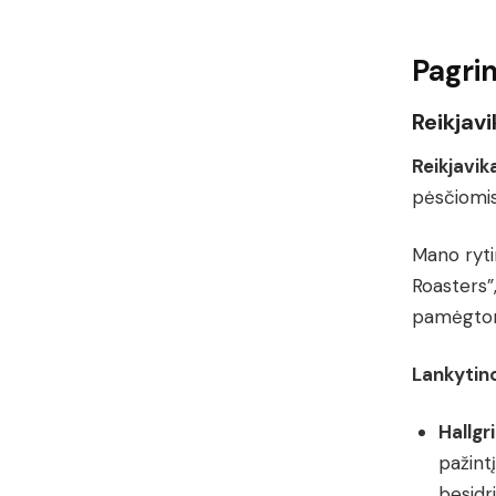
Pagrin
Reikjavi
Reikjavik
pėsčiomis
Mano rytin
Roasters”,
pamėgtomi
Lankytino
Hallgr
pažint
besidr