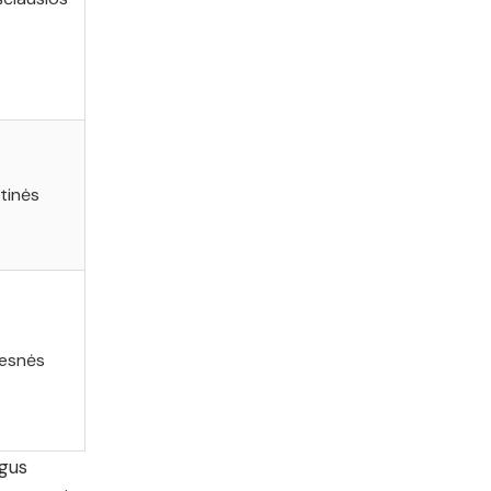
tinės
esnės
ngus