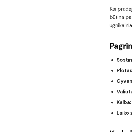
Kai pradėj
būtina pa
ugnikalniai
Pagrin
Sostin
Plotas
Gyvent
Valiut
Kalba:
Laiko 