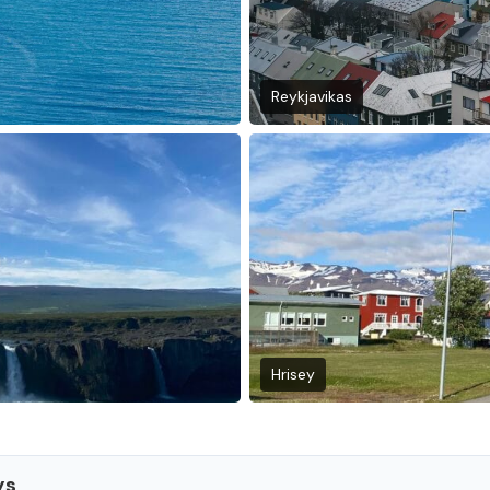
Reykjavikas
Hrisey
ys