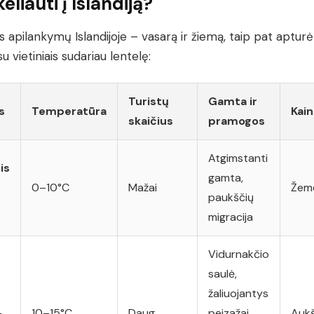
eliauti į Islandiją?
s apilankymų Islandijoje – vasarą ir žiemą, taip pat apturė
u vietiniais sudariau lentelę:
Turistų
Gamta ir
s
Temperatūra
Kai
skaičius
pramogos
Atgimstanti
is
gamta,
0–10°C
Mažai
Žem
paukščių
migracija
Vidurnakčio
saulė,
žaliuojantys
-
10–15°C
Daug
peizažai,
Aukš