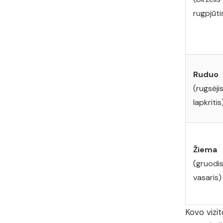
rugpjūti
Ruduo
(rugsėji
lapkritis
Žiema
(gruodi
vasaris)
Kovo vizi