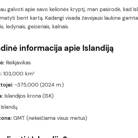
au galvoti apie savo kelionės kryptį, man pasirodė, kad Isl
matyti bent kartą. Kadangi visada žavėjausi laukine gamta
s, ledynais, geizeriais, kalnais.
dinė informacija apie Islandiją
ė:
Reikjavikas
:
103,000 km²
ojai:
~375,000 (2024 m.)
a:
Islandijos krona (ISK)
Islandų
zona:
GMT (nekeičiama visus metus)