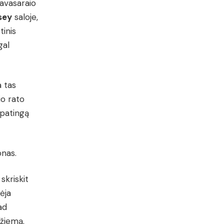
 pavasaraio
sey
saloje,
tinis
gal
a tas
io rato
ypatingą
nas.
skriskit
ėja
ad
 žiemą.