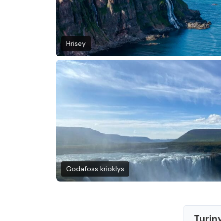
Hrisey
Godafoss krioklys
Turin