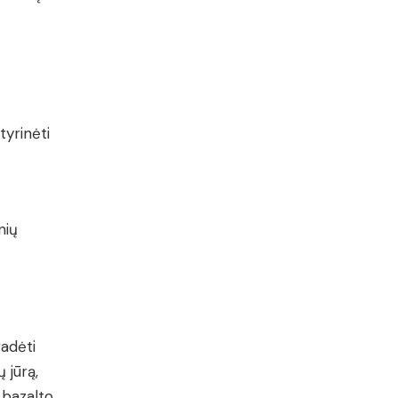
tyrinėti
nių
adėti
 jūrą,
 bazalto