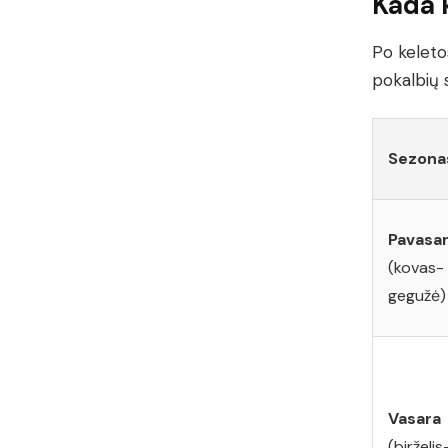
Kada k
Po keleto
pokalbių s
Sezona
Pavasar
(kovas-
gegužė)
Vasara
(birželis