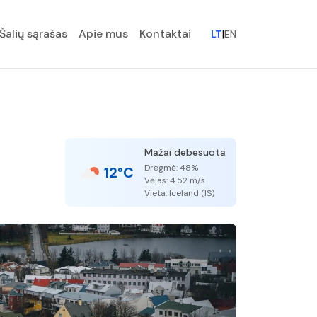
Šalių sąrašas
Apie mus
Kontaktai
|
LT
EN
Mažai debesuota
Drėgmė: 48%
12°C
Vėjas: 4.52 m/s
Vieta: Iceland (IS)