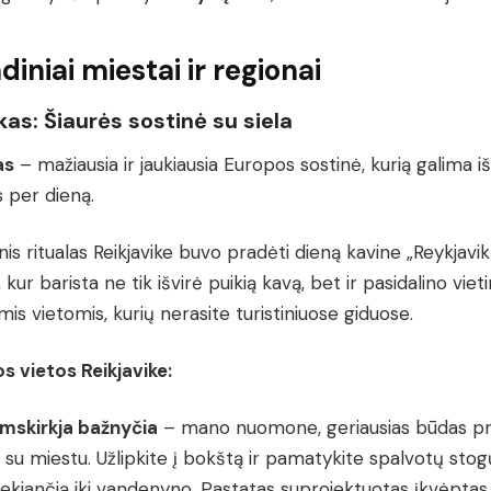
diniai miestai ir regionai
kas: Šiaurės sostinė su siela
as
– mažiausia ir jaukiausia Europos sostinė, kurią galima iš
 per dieną.
is ritualas Reikjavike buvo pradėti dieną kavine „Reykjavik
 kur barista ne tik išvirė puikią kavą, bet ir pasidalino vieti
s vietomis, kurių nerasite turistiniuose giduose.
s vietos Reikjavike:
imskirkja bažnyčia
– mano nuomone, geriausias būdas pr
į su miestu. Užlipkite į bokštą ir pamatykite spalvotų stogų
iekiančią iki vandenyno. Pastatas suprojektuotas įkvėptas