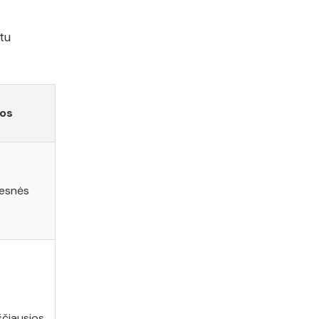
tu
nos
esnės
čiausios