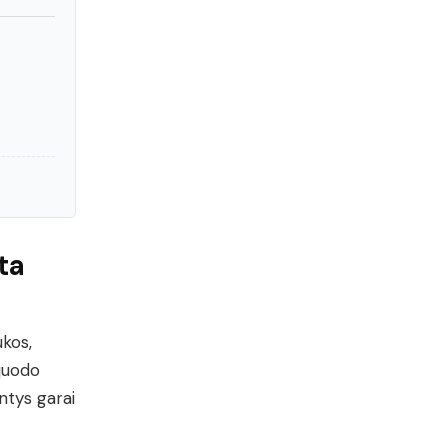
ta
ukos,
 juodo
ntys garai