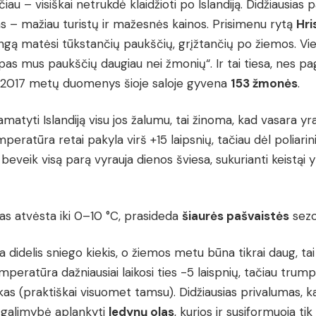
lčiau – visiškai netrukdė klaidžioti po Islandiją. Didžiausias
s – mažiau turistų ir mažesnės kainos. Prisimenu rytą
Hri
angą matėsi tūkstančių paukščių, grįžtančių po žiemos. Vie
„pas mus paukščių daugiau nei žmonių“. Ir tai tiesa, nes pa
2017 metų duomenys šioje saloje gyvena
153 žmonės
.
amatyti Islandiją visu jos žalumu, tai žinoma, kad vasara yr
mperatūra retai pakyla virš +15 laipsnių, tačiau dėl poliarin
 beveik visą parą vyrauja dienos šviesa, sukurianti keistąi 
as atvėsta iki 0–10 °C, prasideda
šiaurės pašvaistės
sezo
a didelis sniego kiekis, o žiemos metu būna tikrai daug, tai 
peratūra dažniausiai laikosi ties -5 laispnių, tačiau trump
ikas (praktiškai visuomet tamsu). Didžiausias privalumas, k
 galimybė aplankyti
ledynų olas
, kurios ir susiformuoja tik