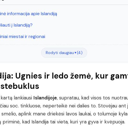
inė informacija apie Islandiją
iauti į Islandiją?
niai miestai ir regionai
Rodyti daugiau
(4)
▼
dija: Ugnies ir ledo žemė, kur gam
 stebuklus
 kartą lankiausi
Islandijoje
, supratau, kad visos tos nuotra
čiau soc. tinkluose, neperteikė nei dalies to. Stovėjau ant
 smėlio, aplink mane driekėsi lavos laukai, o tolumoje kyla
 priminė, kad Islandija tai vieta, kuri yra gyva ir kvėpuoja.