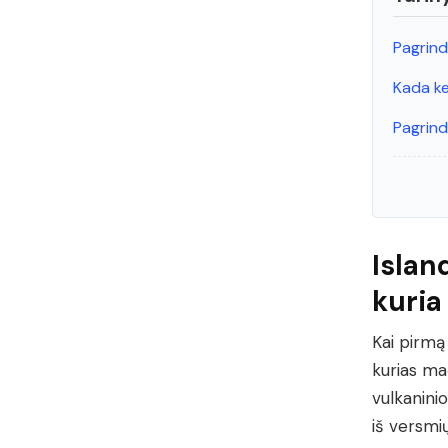
Pagrind
Kada kel
Pagrindi
Islan
kuria
Kai pirmą
kurias ma
vulkaninio
iš versmių