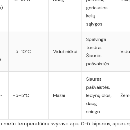
s)
geriausios
kelių
sąlygos
Spalvinga
tundra,
s-
-5–10°C
Vidutiniškai
Vidu
Šiaurės
)
pašvaistės
Šiaurės
pašvaistės,
s-
-5–5°C
Mažai
ledynų olos,
Žem
daug
sniego
to metu temperatūūra svyravo apie 0-5 laipsnius, apsire