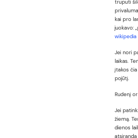
truputi ši
privaluma
kai pro l
juokavo: 
wikipedia
Jei nori p
laikas. Te
įtakos čia
pojūtį.
Rudenį or
Jei patink
žiemą. Tem
dienos la
atsiranda