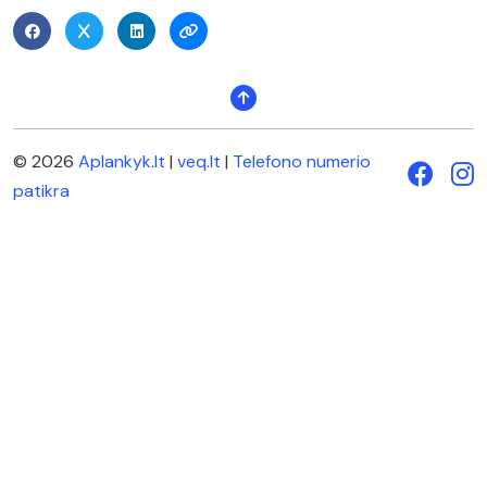
© 2026
Aplankyk.lt
|
veq.lt
|
Telefono numerio
patikra