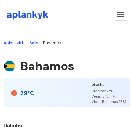
Aplankyk.lt
-
Šalis
-
Bahamos
Bahamos
Giedra
Drėgmė: 77%
29°C
Vėjas: 6.13 m/s
Vieta: Bahamas (BS)
Dalintis: