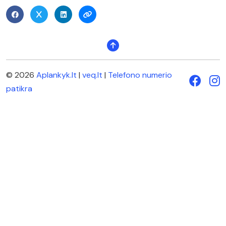
© 2026
Aplankyk.lt
|
veq.lt
|
Telefono numerio
patikra