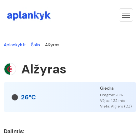
Aplankyk.lt
-
Šalis
-
Alžyras
Alžyras
Giedra
Drėgmė: 73%
26°C
Vėjas: 1.22 m/s
Vieta: Algiers (DZ)
Dalintis: