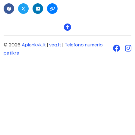
© 2026
Aplankyk.lt
|
veq.lt
|
Telefono numerio
patikra