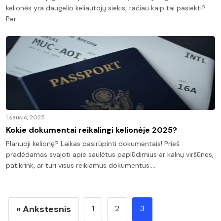
kelionės yra daugelio keliautojų siekis, tačiau kaip tai pasiekti?
Per…
1 sausio, 2025
Kokie dokumentai reikalingi kelionėje 2025?
Planuoji kelionę? Laikas pasirūpinti dokumentais! Prieš
pradėdamas svajoti apie saulėtus paplūdimius ar kalnų viršūnes,
patikrink, ar turi visus reikiamus dokumentus.…
« Ankstesnis
1
2
3