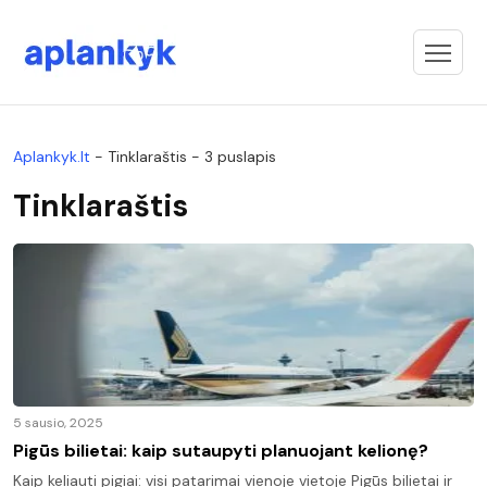
Aplankyk.lt
-
Tinklaraštis
-
3 puslapis
Tinklaraštis
5 sausio, 2025
Pigūs bilietai: kaip sutaupyti planuojant kelionę?
Kaip keliauti pigiai: visi patarimai vienoje vietoje Pigūs bilietai ir